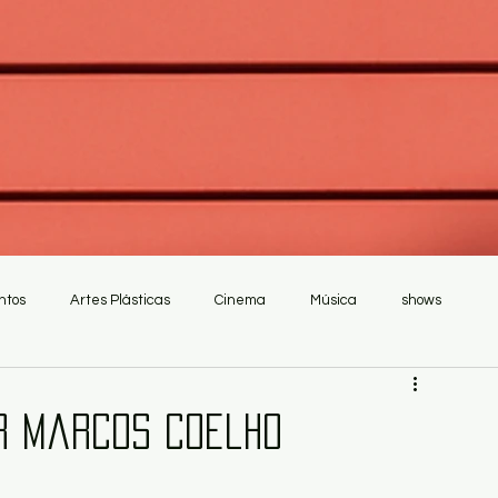
ntos
Artes Plásticas
Cinema
Música
shows
or Marcos Coelho