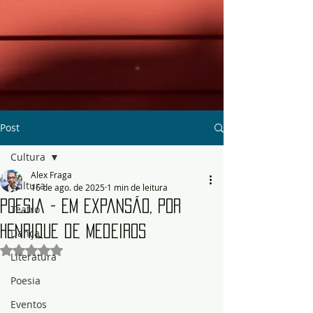
Post
Cultura
Alex Fraga
Cultura
16 de ago. de 2025
1 min de leitura
Poesia - Em expansão, por
Teatro
Henrique de Medeiros
Dança
Avaliado com NaN de 5 estrelas.
Literatura
Poesia
Eventos