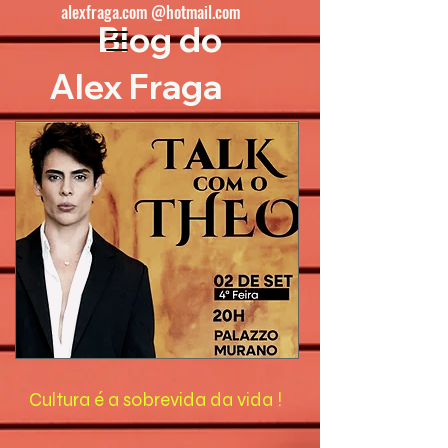
alexfraga.com @hotmail.com
Blog do
Alex Fraga
Cultura é a sobrevida da vida !