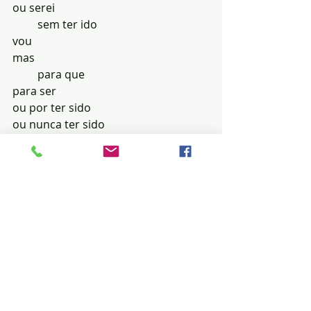
ou serei
         sem ter ido
vou
mas
         para que
para ser
ou por ter sido
ou nunca ter sido
nas nebulosas
        escuras claras frias quentes
o que significa silêncio?
Posts recentes
Ver tudo