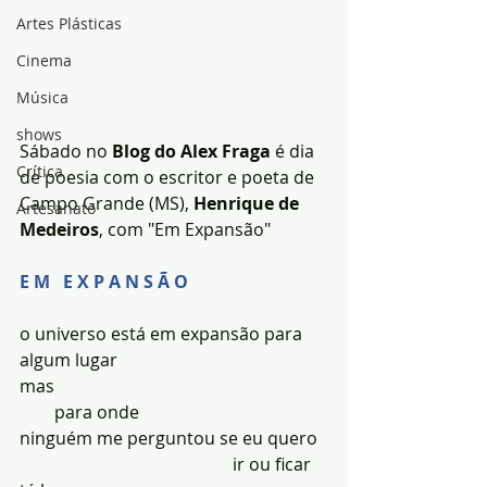
Artes Plásticas
Cinema
Música
shows
Sábado no 
Blog do Alex Fraga 
é dia 
Crítica
de poesia com o escritor e poeta de 
Campo Grande (MS), 
Henrique de 
Artesanato
Medeiros
, com "Em Expansão"
E M   E X P A N S Ã O
o universo está em expansão para 
algum lugar
mas
        para onde
ninguém me perguntou se eu quero
                                                 ir ou ficar