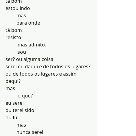
tá bom
estou indo
         mas
         para onde
tá bom
resisto
          mas admito:
          sou
ser? ou alguma coisa
serei eu daqui e de todos os lugares?
ou de todos os lugares e assim 
daqui?
mas
          o quê?
eu serei
ou terei sido
ou fui
         mas
         nunca serei