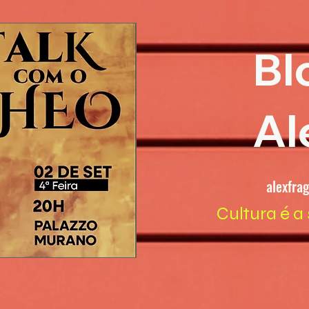
Bl
Al
alexfra
Cultura é a 