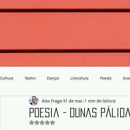
Cultura
Teatro
Dança
Literatura
Poesia
Eve
Alex Fraga
31 de mai.
1 min de leitura
Crítica
Artesanato
Poesia - Dunas Pálida
Avaliado com NaN de 5 estrelas.