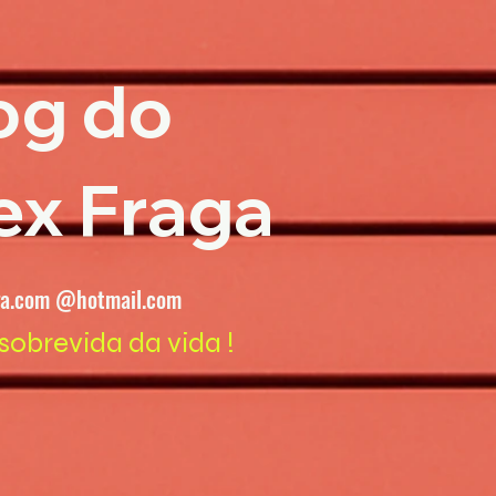
og do
ex Fraga
ga.com @hotmail.com
sobrevida da vida !