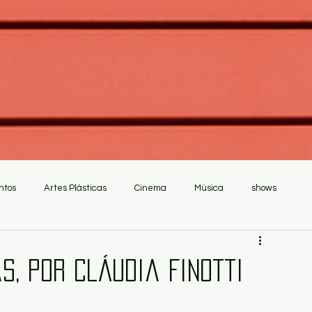
ntos
Artes Plásticas
Cinema
Música
shows
s, por Cláudia Finotti