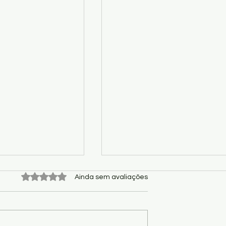
Avaliado com 0 de 5 estrelas.
Ainda sem avaliações