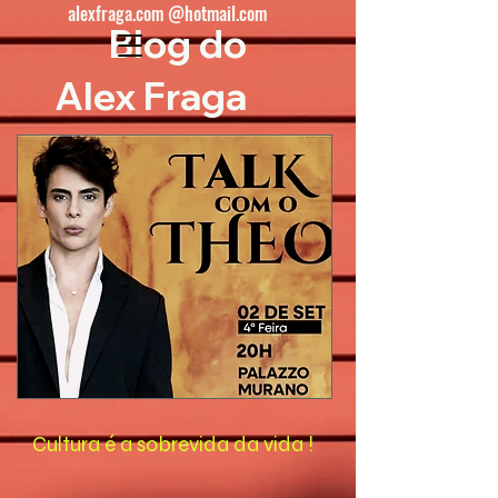
alexfraga.com @hotmail.com
Blog do
Alex Fraga
Cultura é a sobrevida da vida !