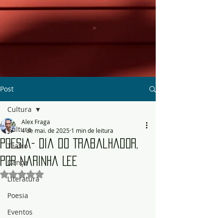
Post
Cultura
Alex Fraga
Cultura
4 de mai. de 2025
1 min de leitura
Poesia- Dia do Trabalhador,
Teatro
por Narinha Lee
Dança
Avaliado com NaN de 5 estrelas.
Literatura
Poesia
Eventos