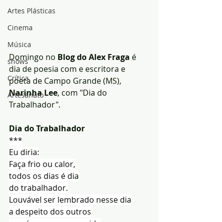
Artes Plásticas
Cinema
Música
Domingo no
 Blog do Alex Fraga 
é 
shows
dia de poesia com e escritora e 
Crítica
poeta de Campo Grande (MS),
Narinha Lee
, com "Dia do 
Artesanato
Trabalhador".
Dia do Trabalhador
***
Eu diria:
Faça frio ou calor,
todos os dias é dia
do trabalhador.
Louvável ser lembrado nesse dia
a despeito dos outros