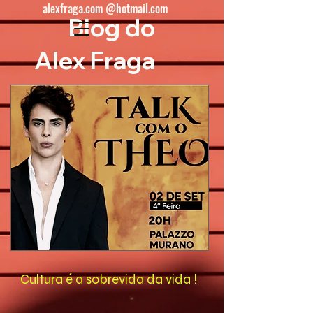
alexfraga.com @hotmail.com
Blog do
Alex Fraga
Cultura é a sobrevida da vida !