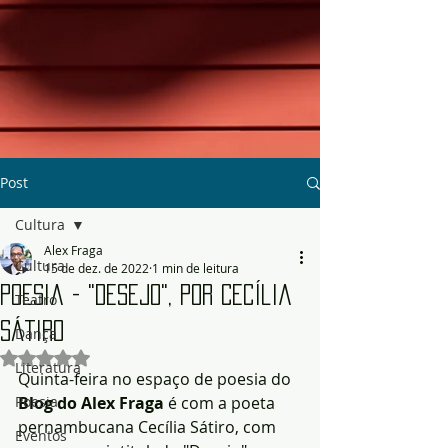
Post
Cultura
Alex Fraga
Cultura
15 de dez. de 2022
1 min de leitura
Poesia - "Desejo", por Cecília
Teatro
Sátiro
Dança
Avaliado com NaN de 5 estrelas.
Literatura
Quinta-feira no espaço de poesia do
Poesia
Blog do Alex Fraga
 é com a poeta 
pernambucana Cecília Sátiro, com 
Eventos