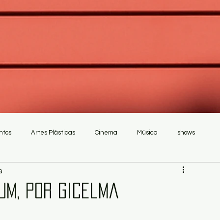
ntos
Artes Plásticas
Cinema
Música
shows
a
Um, por Gicelma