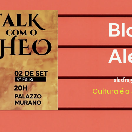
Bl
Al
alexfra
Cultura é a 