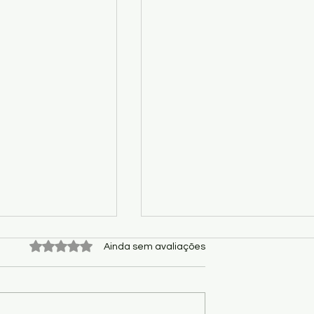
Avaliado com 0 de 5 estrelas.
Ainda sem avaliações