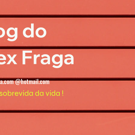
og do
ex Fraga
ga.com @hotmail.com
sobrevida da vida !