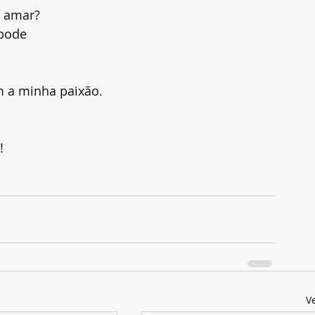
  amar?
ópode
 a minha paixão.
!
V