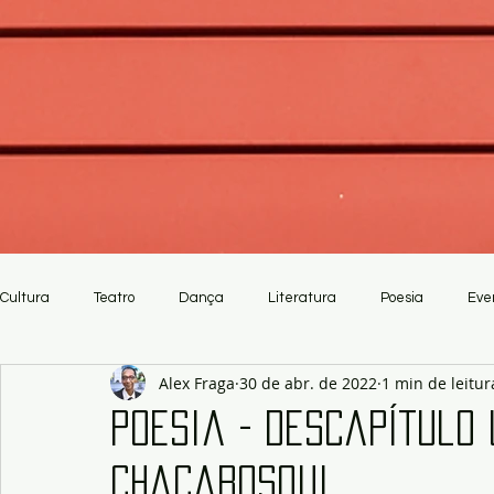
Cultura
Teatro
Dança
Literatura
Poesia
Eve
Alex Fraga
30 de abr. de 2022
1 min de leitur
Crítica
Artesanato
Poesia - Descapítulo 
Chacarosqui