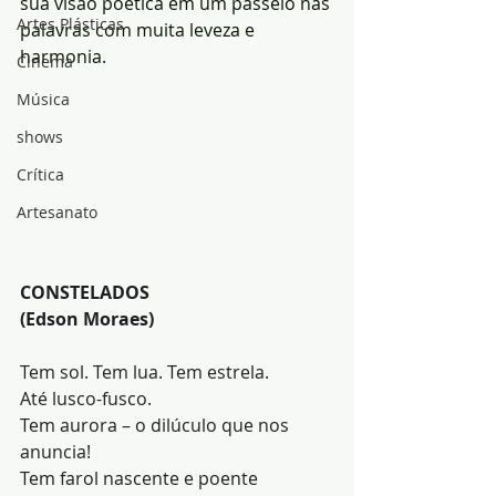
sua visão poética em um passeio nas 
Artes Plásticas
palavras com muita leveza e 
harmonia.
Cinema
Música
shows
Crítica
Artesanato
CONSTELADOS 
(Edson Moraes)
Tem sol. Tem lua. Tem estrela.
Até lusco-fusco.
Tem aurora – o dilúculo que nos 
anuncia!
Tem farol nascente e poente