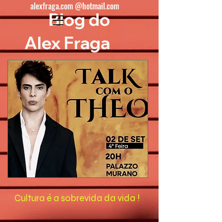
alexfraga.com @hotmail.com
Blog do
Alex Fraga
Cultura é a sobrevida da vida !