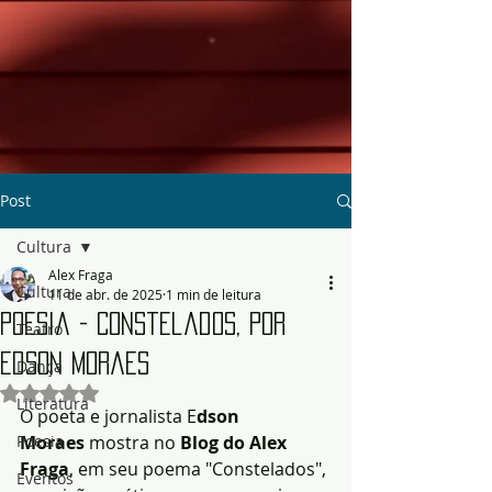
Post
Cultura
Alex Fraga
Cultura
11 de abr. de 2025
1 min de leitura
Poesia - Constelados, por
Teatro
Edson Moraes
Dança
Avaliado com NaN de 5 estrelas.
Literatura
O poeta e jornalista E
dson 
Poesia
Moraes
 mostra no 
Blog do Alex 
Fraga
, em seu poema "Constelados", 
Eventos