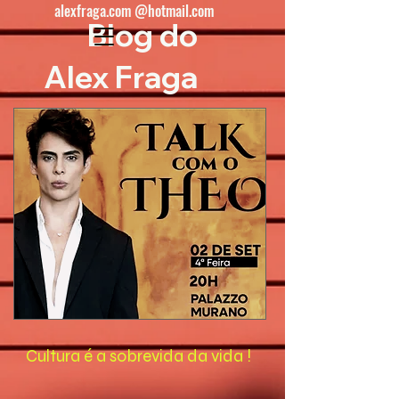
alexfraga.com @hotmail.com
Blog do
Alex Fraga
Cultura é a sobrevida da vida !