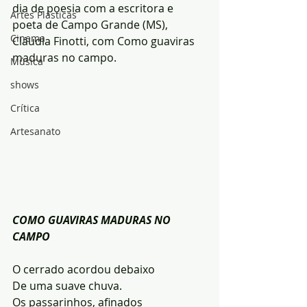
dia de poesia com a escritora e 
Artes Plásticas
poeta de Campo Grande (MS), 
Cinema
Cláudia Finotti, com Como guaviras 
maduras no campo.
Música
shows
Crítica
Artesanato
COMO GUAVIRAS MADURAS NO 
CAMPO
O cerrado acordou debaixo
De uma suave chuva.
Os passarinhos, afinados