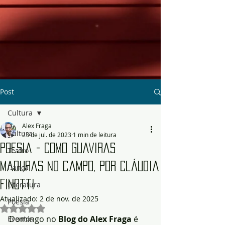
Post
Cultura
Alex Fraga
Cultura
23 de jul. de 2023
1 min de leitura
Poesia - Como guaviras
Teatro
maduras no campo, por Cláudia
Dança
Finotti
Literatura
Atualizado:
2 de nov. de 2025
Poesia
Avaliado com NaN de 5 estrelas.
Domingo no 
Blog do Alex Fraga
 é 
Eventos