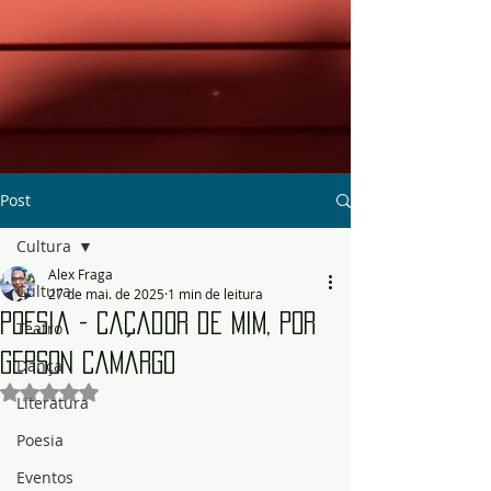
Post
Cultura
Alex Fraga
Cultura
27 de mai. de 2025
1 min de leitura
Poesia - Caçador de Mim, por
Teatro
Gerson Camargo
Dança
Avaliado com NaN de 5 estrelas.
Literatura
Poesia
Eventos