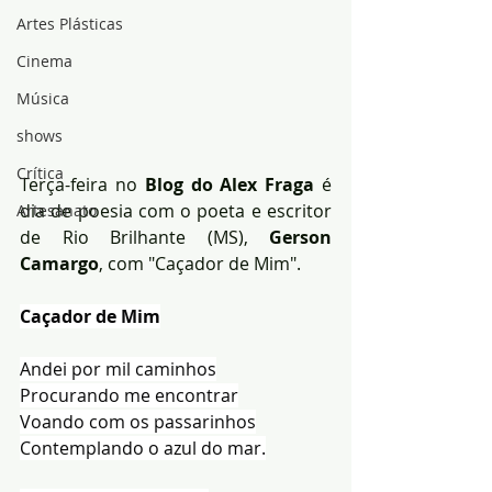
Artes Plásticas
Cinema
Música
shows
Crítica
Terça-feira no 
Blog do Alex Fraga
 é 
dia de poesia com o poeta e escritor 
Artesanato
de Rio Brilhante (MS), 
Gerson 
Camargo
, com "Caçador de Mim".
Caçador de Mim
Andei por mil caminhos
Procurando me encontrar
Voando com os passarinhos
Contemplando o azul do mar.