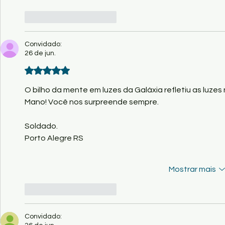
Curtir
Responder
Convidado:
26 de jun.
Avaliado com 5 de 5 estrelas.
O bilho da mente em luzes da Galáxia refletiu as luzes 
Mano! Você nos surpreende sempre.
Soldado.
Porto Alegre RS
Mostrar mais
Curtir
Responder
Convidado: