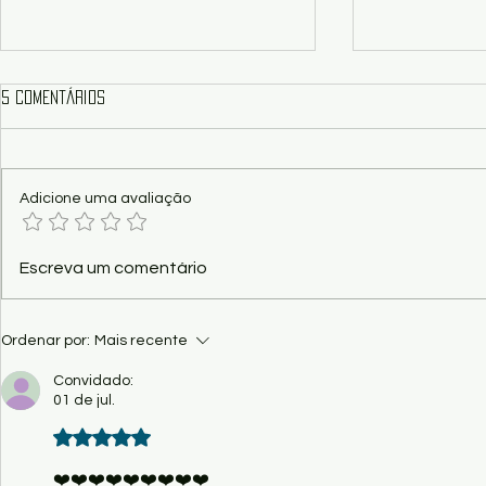
5 comentários
Adicione uma avaliação
Show - "Vital – O Musical dos
Poema - Funç
Escreva um comentário
Paralamas", nesta sexta no
Kaio Ramos
Palácio Popular
Ordenar por:
Mais recente
Convidado:
01 de jul.
Avaliado com 5 de 5 estrelas.
❤️❤️❤️❤️❤️❤️❤️❤️❤️