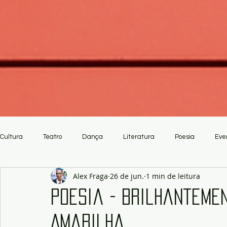
Cultura
Teatro
Dança
Literatura
Poesia
Eve
Alex Fraga
26 de jun.
1 min de leitura
Crítica
Artesanato
Poesia - Brilhanteme
Amarilha