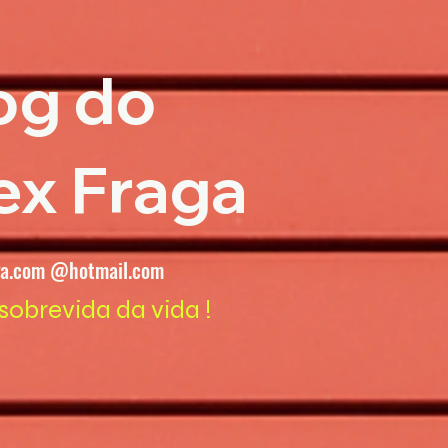
og do
ex Fraga
ga.com @hotmail.com
sobrevida da vida !