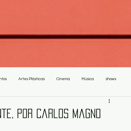
ntos
Artes Plásticas
Cinema
Música
shows
nte, por Carlos Magno