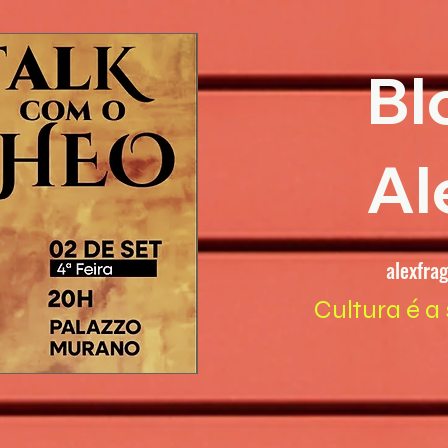
Bl
Al
alexfra
Cultura é a 