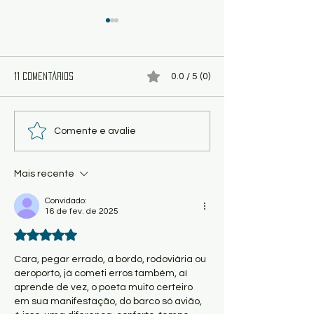
0.0 / 5 (0)
11 comentários
Poesia - Majestáticas e
Poema - Perfectibi
Comente e avalie
Triunfais desalegorias, por
por Carlos Magno
Edson Moraes
Mais recente
Convidado:
16 de fev. de 2025
Avaliado com 5 de 5 estrelas.
Cara, pegar errado, a bordo, rodoviária ou 
aeroporto, já cometi erros também, aí 
aprende de vez, o poeta muito certeiro 
em sua manifestação, do barco só avião, 