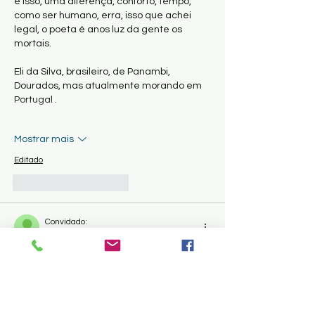
é isso, uma diferença, conforto, tempo, 
como ser humano, erra, isso que achei 
legal, o poeta é anos luz da gente os 
mortais.
Eli da Silva, brasileiro, de Panambi, 
Dourados, mas atualmente morando em 
Portugal .
Mostrar mais
Editado
Curtir
Responder
Convidado:
16 de fev. de 2025
Avaliado com 5 de 5 estrelas.
👏🏾👏🏾👏🏾👏🏾👏🏾👏🏾👏🏾👏🏾👏🏾😘
Curtir
Responder