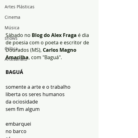
Artes Plásticas
Cinema
Música
Sábado no
 Blog do Alex Fraga 
é dia 
shows
de poesia com o poeta e escritor de 
Crítica
Dourados (MS), 
Carlos Magno 
Amarilha
, com "Baguá".
Artesanato
BAGUÁ
somente a arte e o trabalho
liberta os seres humanos
da ociosidade
sem fim algum
embarquei
no barco