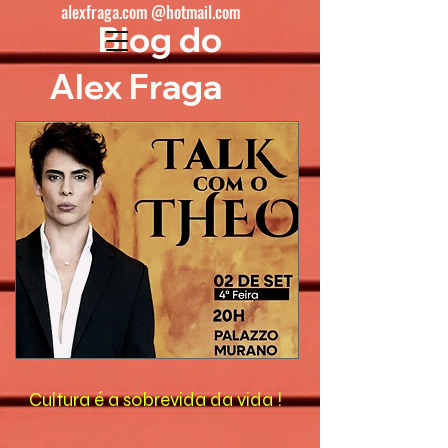
alexfraga.com @hotmail.com
Blog do
Alex Fraga
Cultura é a sobrevida da vida !