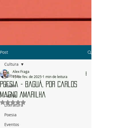
Post
Cultura
Alex Fraga
Cultura
15 de fev. de 2025
1 min de leitura
Poesia - Baguá, por Carlos
Teatro
Magno Amarilha
Dança
Avaliado com NaN de 5 estrelas.
Literatura
Poesia
Eventos