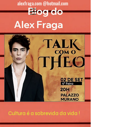
alexfraga.com @hotmail.com
Blog do
Alex Fraga
Cultura é a sobrevida da vida !