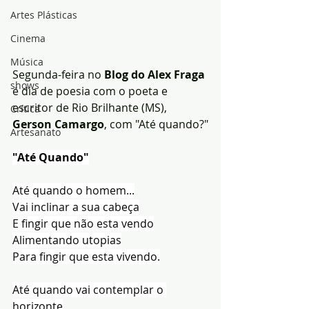
Artes Plásticas
Cinema
Música
Segunda-feira no 
Blog do Alex Fraga 
shows
é dia de poesia com o poeta e 
escritor de Rio Brilhante (MS),
Crítica
Gerson Camargo
, com "Até quando?"
Artesanato
"Até Quando"
Até quando o homem...
Vai inclinar a sua cabeça
E fingir que não esta vendo
Alimentando utopias
Para fingir que esta vivendo.
Até quando vai contemplar o 
horizonte