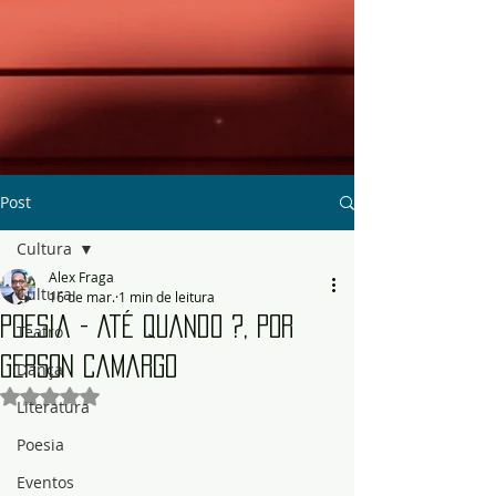
Post
Cultura
Alex Fraga
Cultura
16 de mar.
1 min de leitura
Poesia - Até quando ?, por
Teatro
Gerson Camargo
Dança
Avaliado com NaN de 5 estrelas.
Literatura
Poesia
Eventos