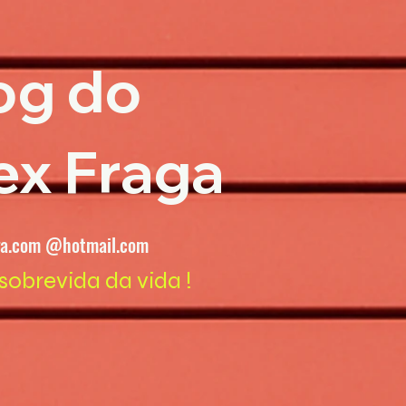
og do
ex Fraga
ga.com @hotmail.com
sobrevida da vida !