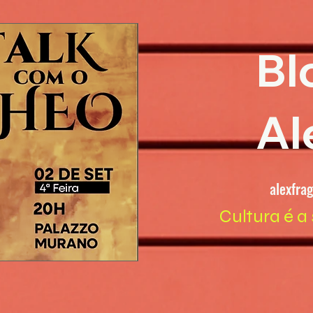
Bl
Al
alexfra
Cultura é a 