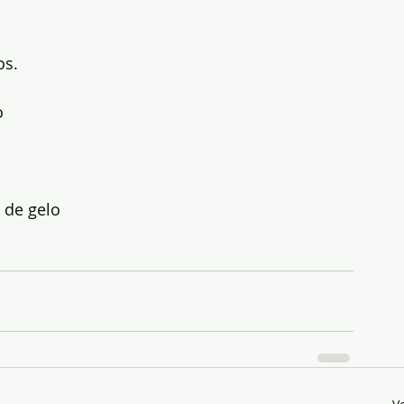
os.
o 
 de gelo