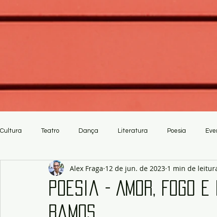
Cultura
Teatro
Dança
Literatura
Poesia
Eve
Alex Fraga
12 de jun. de 2023
1 min de leitur
Crítica
Artesanato
Poesia - Amor, Fogo e
Ramos