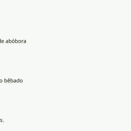
de abóbora
ho bêbado
m
s.