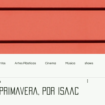
ntos
Artes Plásticas
Cinema
Música
shows
a
 Primavera, por Isaac