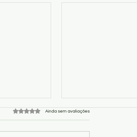
Avaliado com 0 de 5 estrelas.
Ainda sem avaliações