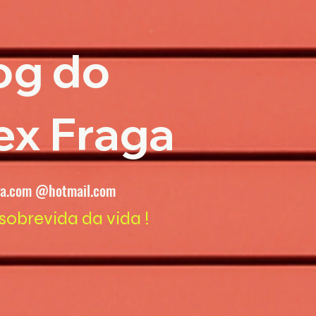
og do
ex Fraga
ga.com @hotmail.com
sobrevida da vida !