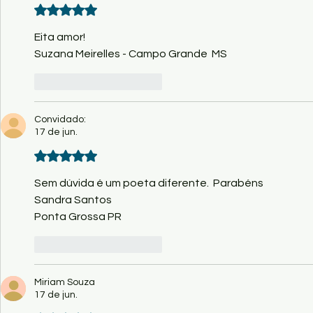
Avaliado com 5 de 5 estrelas.
Eita amor! 
Suzana Meirelles - Campo Grande  MS
Curtir
Responder
Convidado:
17 de jun.
Avaliado com 5 de 5 estrelas.
Sem dúvida é um poeta diferente.  Parabéns 
Sandra Santos
Ponta Grossa PR
Curtir
Responder
Miriam Souza
17 de jun.