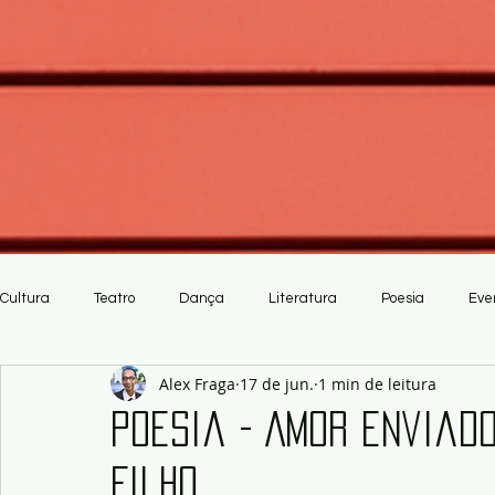
Cultura
Teatro
Dança
Literatura
Poesia
Eve
Alex Fraga
17 de jun.
1 min de leitura
Crítica
Artesanato
Poesia - Amor enviad
Filho