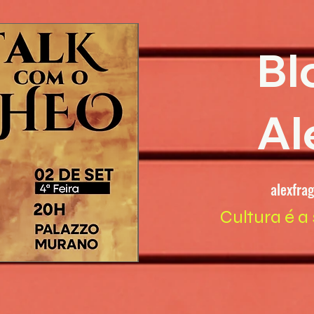
Bl
Al
alexfra
Cultura é a 