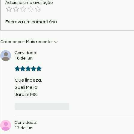
Adicione uma avaliação
Show - "Vital – O Musical dos
Poema - Funç
Escreva um comentário
Paralamas", nesta sexta no
Kaio Ramos
Palácio Popular
Ordenar por:
Mais recente
Convidado:
18 de jun.
Avaliado com 5 de 5 estrelas.
Que lindeza.
Sueli Mello
Jardim MS
Curtir
Responder
Convidado:
17 de jun.