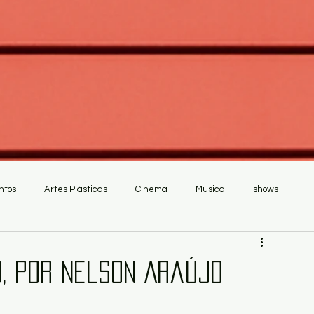
ntos
Artes Plásticas
Cinema
Música
shows
o, por Nelson Araújo