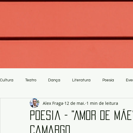
Cultura
Teatro
Dança
Literatura
Poesia
Eve
Alex Fraga
12 de mai.
1 min de leitura
Crítica
Artesanato
Poesia - "Amor de Mãe
Camargo