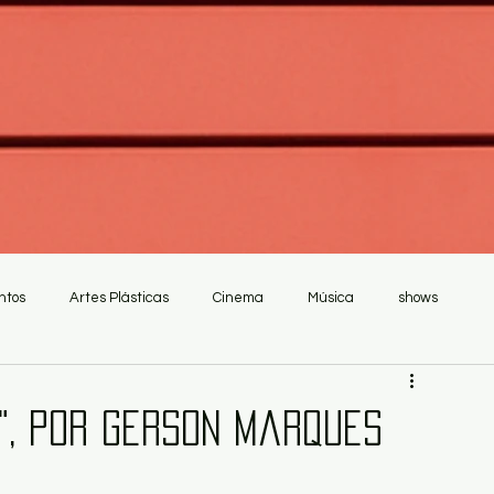
ntos
Artes Plásticas
Cinema
Música
shows
", por Gerson Marques