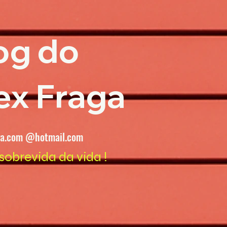
og do
ex Fraga
ga.com @hotmail.com
sobrevida da vida !