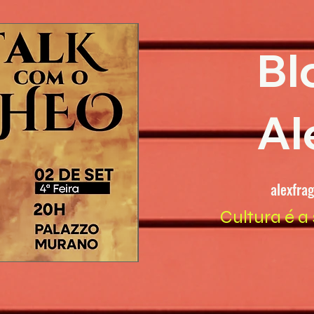
Bl
Al
alexfra
Cultura é a 