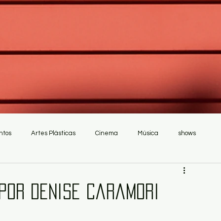
ntos
Artes Plásticas
Cinema
Música
shows
 por Denise Caramori