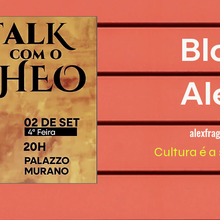
Bl
Al
alexfra
Cultura é a 