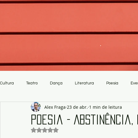
Cultura
Teatro
Dança
Literatura
Poesia
Eve
Alex Fraga
23 de abr.
1 min de leitura
Crítica
Artesanato
Poesia - Abstinência,
Avaliado com NaN de 5 estrelas.