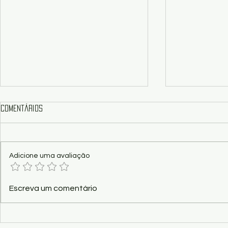
Comentários
Adicione uma avaliação
Cinema - CCBB Brasília exibe
Crítica/Show 
Escreva um comentário
filmes premiados do CineSur
revela o que
cultural de M