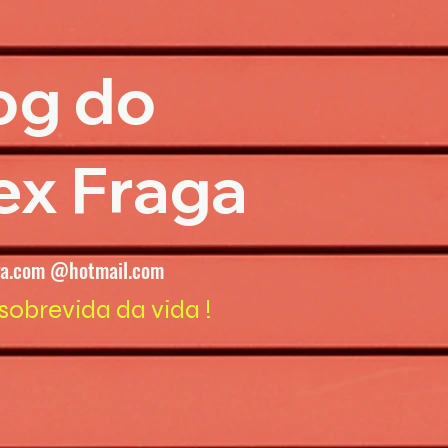
og do
ex Fraga
ga.com @hotmail.com
sobrevida da vida !