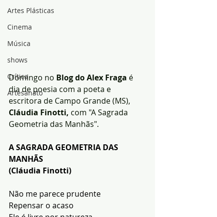
Artes Plásticas
Cinema
Música
shows
Crítica
Domingo no 
Blog do Alex Fraga
 é 
dia de poesia com a poeta e 
Artesanato
escritora de Campo Grande (MS), 
Cláudia Finotti,
 com "A Sagrada 
Geometria das Manhãs".
A SAGRADA GEOMETRIA DAS 
MANHÃS
(Cláudia Finotti)
Não me parece prudente
Repensar o acaso