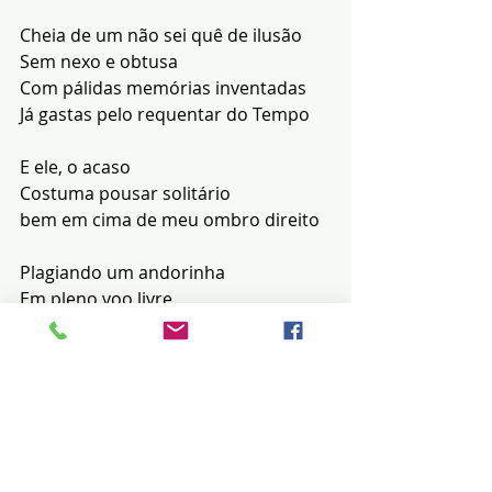
Cheia de um não sei quê de ilusão
Sem nexo e obtusa
Com pálidas memórias inventadas
Já gastas pelo requentar do Tempo
E ele, o acaso
Costuma pousar solitário
bem em cima de meu ombro direito
Plagiando um andorinha
Em pleno voo livre
Que tece seu grafismo literário
Como quem escolhe
Estrelas para um
pedido secreto.