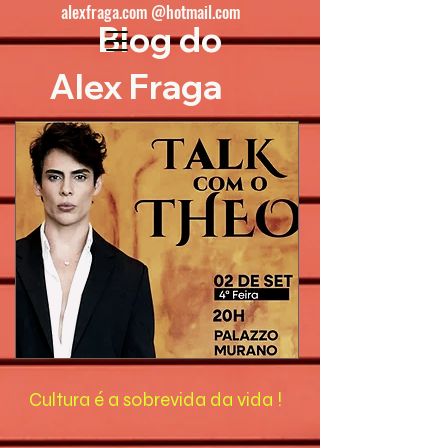
alexfraga.com @hotmail.com
Blog do
Alex Fraga
Cultura é a sobrevida da vida !