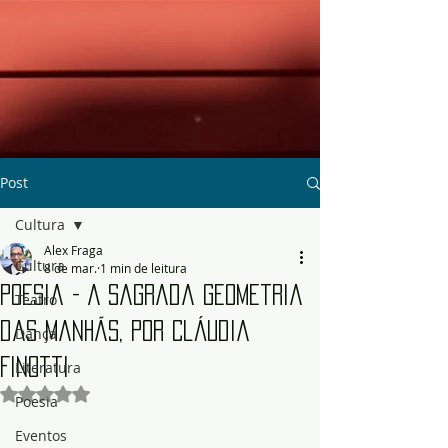
Post
Cultura
Alex Fraga
Cultura
8 de mar.
1 min de leitura
Poesia - A Sagrada Geometria
Teatro
das Manhãs, por Cláudia
Dança
Finotti
Literatura
Avaliado com NaN de 5 estrelas.
Poesia
Eventos