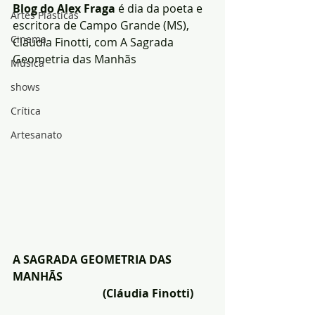
Blog do Alex Fraga
 é dia da poeta e 
Artes Plásticas
escritora de Campo Grande (MS), 
Cinema
Cláudia Finotti, com A Sagrada 
Geometria das Manhãs
Música
shows
Crítica
Artesanato
A SAGRADA GEOMETRIA DAS 
MANHÃS
                                (Cláudia Finotti)