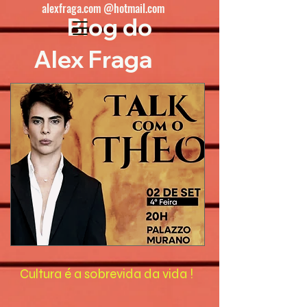
alexfraga.com @hotmail.com
Blog do
Alex Fraga
Cultura é a sobrevida da vida !