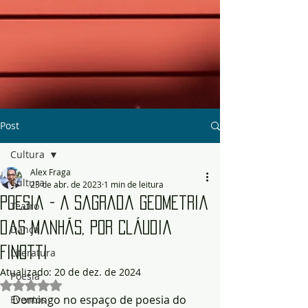
Post
Cultura
Alex Fraga
Cultura
23 de abr. de 2023
1 min de leitura
Poesia - A Sagrada Geometria
Teatro
das Manhãs, por Cláudia
Dança
Finotti
Literatura
Atualizado:
20 de dez. de 2024
Poesia
Avaliado com NaN de 5 estrelas.
Domingo no espaço de poesia do 
Eventos