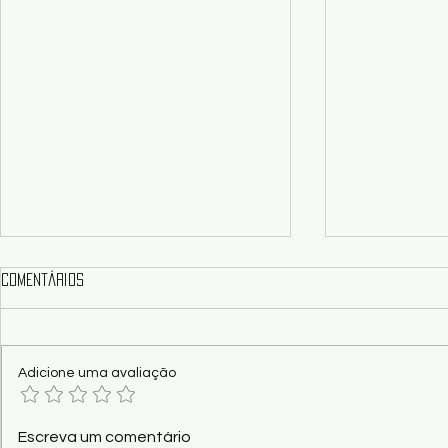
Comentários
Adicione uma avaliação
Cinema - CCBB Brasília exibe
Crítica/Show 
Escreva um comentário
filmes premiados do CineSur
revela o que