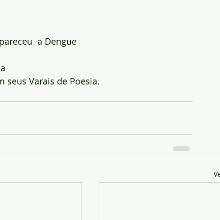
apareceu  a Dengue
ça
 seus Varais de Poesia.
V