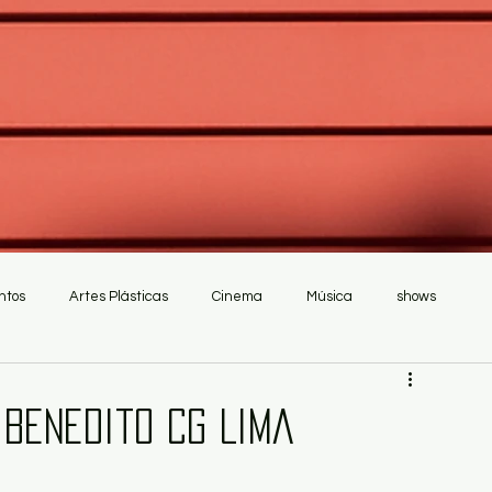
ntos
Artes Plásticas
Cinema
Música
shows
 Benedito CG Lima