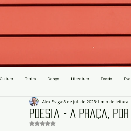
Cultura
Teatro
Dança
Literatura
Poesia
Eve
Alex Fraga
8 de jul. de 2025
1 min de leitura
Crítica
Artesanato
Poesia - A Praça, por
Avaliado com NaN de 5 estrelas.