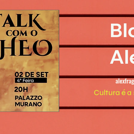
Bl
Al
alexfra
Cultura é a 