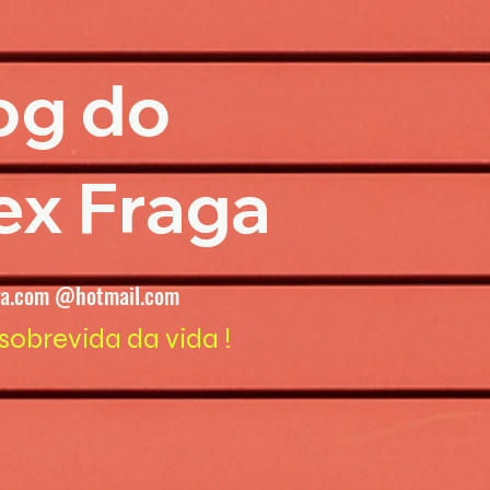
og do
ex Fraga
ga.com @hotmail.com
sobrevida da vida !