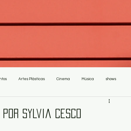
ntos
Artes Plásticas
Cinema
Música
shows
, por Sylvia Cesco