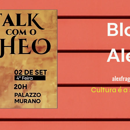
Bl
Al
alexfra
Cultura é a 