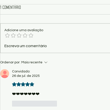
1 comentário
Adicione uma avaliação
Artigo - A tempestade e a
Poesia - Sonh
Escreva um comentário
bonança, por P. Osmar Resende
Lee
Ordenar por:
Mais recente
Convidado:
26 de jul. de 2025
Avaliado com 5 de 5 estrelas.
❤️❤️❤️❤️❤️❤️❤️
Curtir
Responder