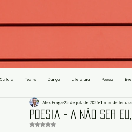
Cultura
Teatro
Dança
Literatura
Poesia
Eve
Alex Fraga
25 de jul. de 2025
1 min de leitura
Crítica
Artesanato
Poesia - A Não Ser Eu
Avaliado com NaN de 5 estrelas.