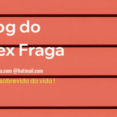
og do
ex Fraga
ga.com @hotmail.com
sobrevida da vida !