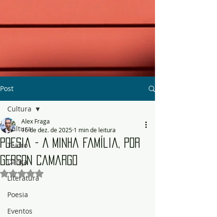
Post
Cultura
Alex Fraga
Cultura
16 de dez. de 2025
1 min de leitura
Poesia - A minha família, por
Teatro
Gerson Camargo
Dança
Avaliado com NaN de 5 estrelas.
Literatura
Poesia
Eventos