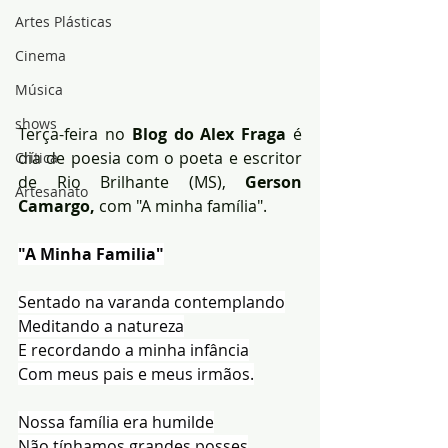
Artes Plásticas
Cinema
Música
shows
Terça-feira no 
Blog do Alex Fraga 
é 
dia de poesia com o poeta e escritor 
Crítica
de Rio Brilhante (MS),
 Gerson 
Artesanato
Camargo,
 com "A minha família".
"A Minha Familia"
Sentado na varanda contemplando
Meditando a natureza
E recordando a minha infância
Com meus pais e meus irmãos.
Nossa família era humilde
Não tínhamos grandes posses