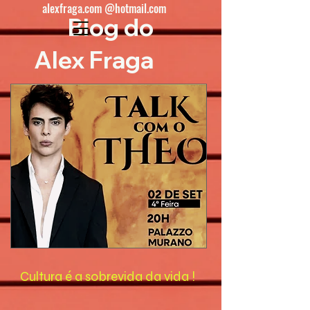
alexfraga.com @hotmail.com
Blog do
Alex Fraga
Cultura é a sobrevida da vida !