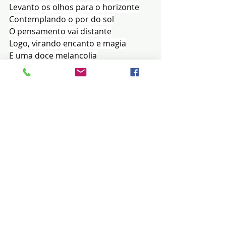
Levanto os olhos para o horizonte
Contemplando o por do sol
O pensamento vai distante
Logo, virando encanto e magia
E uma doce melancolia
Invadindo a alma e o coração.
Ah! meu pai, minha mãe
Tanta saudade vocês me fazem
Minha mãe, no seu colo me abrigou
Com seu jeito simples de viver
Os caminhos da vida, me ensinou...
Gerson Camargo