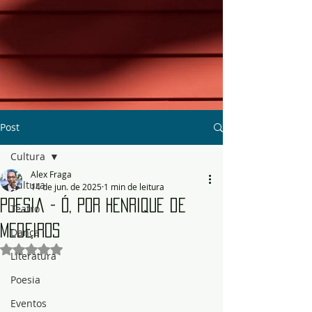
Post
Cultura
Alex Fraga
Cultura
14 de jun. de 2025
1 min de leitura
Poesia - Ó, por Henrique de
Teatro
Medeiros
Dança
Avaliado com NaN de 5 estrelas.
Literatura
Poesia
Eventos