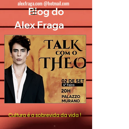
alexfraga.com @hotmail.com
Blog do
Alex Fraga
Cultura é a sobrevida da vida !