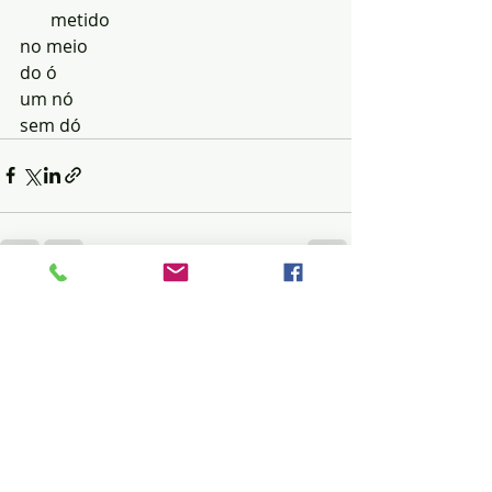
       metido
no meio
do ó
um nó
sem dó
Posts recentes
Ver tudo