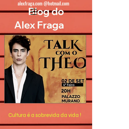
alexfraga.com @hotmail.com
Blog do
Alex Fraga
Cultura é a sobrevida da vida !