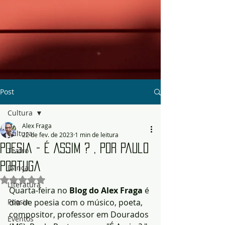
Post
Cultura
Alex Fraga
Cultura
22 de fev. de 2023
1 min de leitura
Poesia - É Assim ? , por Paulo
Teatro
Portuga
Dança
Avaliado com NaN de 5 estrelas.
Literatura
Quarta-feira no
 Blog do Alex Fraga
 é 
Poesia
dia de poesia com o músico, poeta, 
compositor, professor em Dourados 
Eventos