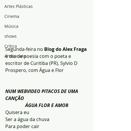
Artes Plásticas
Cinema
Música
shows
Crítica
Segunda-feira no
 Blog do Alex Fraga
é dia de poesia com o poeta e 
Artesanato
escritor de Curitiba (PR), Sylvio D 
Prospero, com Água e Flor
NUM WEBVIDEO PITACOS DE UMA 
CANÇÃO
                 ÁGUA FLOR E AMOR
Quisera eu 
Ser a água da chuva 
Para poder cair 