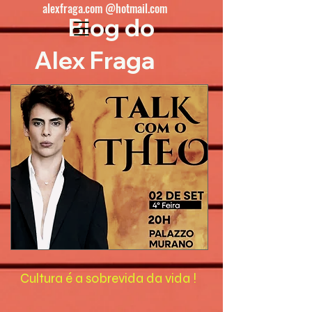
alexfraga.com @hotmail.com
Blog do
Alex Fraga
Cultura é a sobrevida da vida !