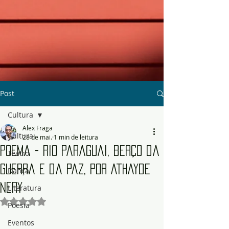
Post
Cultura
Alex Fraga
Cultura
28 de mai.
1 min de leitura
Poema - Rio Paraguai, berço da
Teatro
guerra e da paz, por Athayde
Dança
Nery
Literatura
Avaliado com NaN de 5 estrelas.
Poesia
Eventos