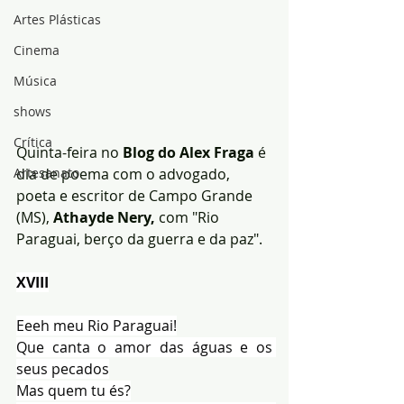
Artes Plásticas
Cinema
Música
shows
Crítica
Quinta-feira no 
Blog do Alex Fraga 
é 
dia de poema com o advogado, 
Artesanato
poeta e escritor de Campo Grande 
(MS), 
Athayde Nery,
 com "Rio 
Paraguai, berço da guerra e da paz".
XVIII
Eeeh meu Rio Paraguai!
Que canta o amor das águas e os 
seus pecados
Mas quem tu és?