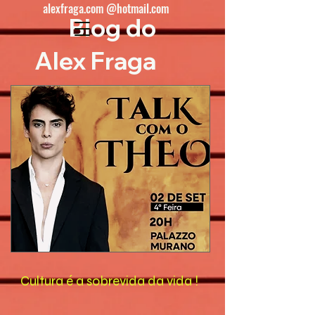
alexfraga.com @hotmail.com
Blog do
Alex Fraga
Cultura é a sobrevida da vida !