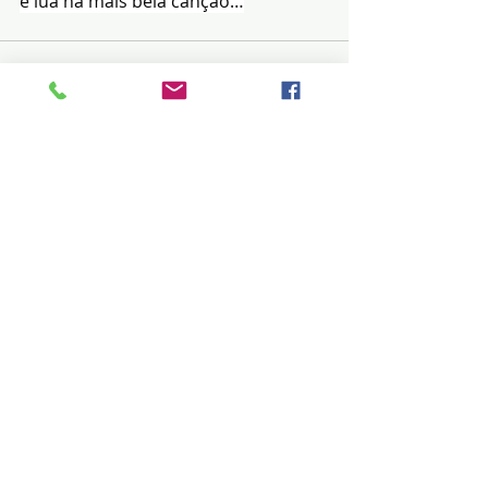
e lua na mais bela canção…
Posts recentes
Ver tudo