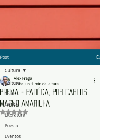
Post
Cultura
Alex Fraga
Cultura
12 de jun.
1 min de leitura
Poema - Padóca, por Carlos
Teatro
Magno Amarilha
Dança
Avaliado com NaN de 5 estrelas.
Literatura
Poesia
Eventos