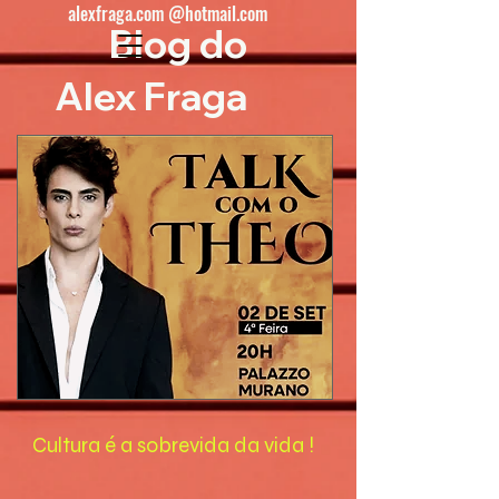
alexfraga.com @hotmail.com
Blog do
Alex Fraga
Cultura é a sobrevida da vida !