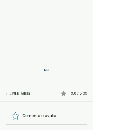
0.0 / 5 (0)
3 comentários
Poema - Função dos Pombos,
Poesia - Majestát
Comente e avalie
por Kaio Ramos
Triunfais desalego
Edson Moraes