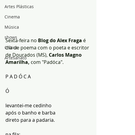
Artes Plásticas
Cinema
Música
shows
Sexta-feira no 
Blog do Alex Fraga
 é 
dia de poema com o poeta e escritor 
Crítica
de Dourados (MS),
 Carlos Magno 
Artesanato
Amarilha,
 com "Padóca".
P A D Ó C A
Ó
levantei-me cedinho
após o banho e barba
direto para a padaria.
na fila: