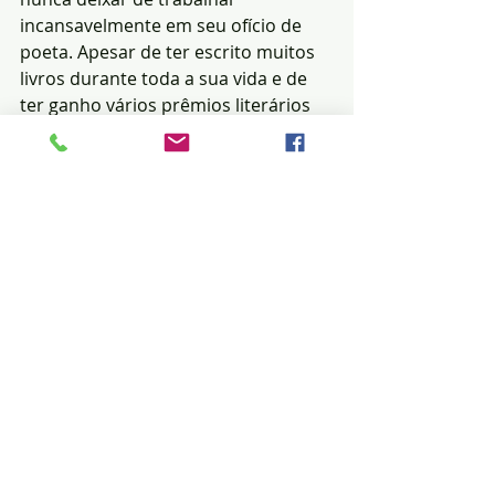
incansavelmente em seu ofício de 
poeta. Apesar de ter escrito muitos 
livros durante toda a sua vida e de 
ter ganho vários prêmios literários 
desde 1960, durante muito tempo 
sua obra ficou desconhecida do 
grande público. Possivelmente 
porque o poeta não frequentava os 
meios literários e editoriais e, 
deduzindo-se das palavras do poeta 
(ele diz "por orgulho"), por não 
bajular ninguém.
Seu trabalho começou a ser 
valorizado nacionalmente a partir da 
descoberta deste por parte de Millôr 
Fernandes, já na década de 1980. A 
partir daí, ganhou reconhecimento 