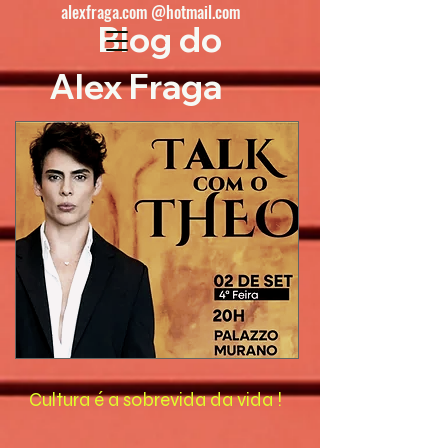
alexfraga.com @hotmail.com
Blog do
Alex Fraga
Cultura é a sobrevida da vida !