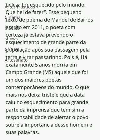
beleza for esquecido pelo mundo, 
Artes Plásticas
Que hei de fazer”. Esse pequeno 
Cinema
texto de poema de Manoel de Barros 
escrito em 2011, o poeta com 
Música
certeza já estava prevendo o 
shows
esquecimento de grande parte da 
Crítica
população após sua passagem pela 
terra e virar passarinho. Pois é, Há 
Artesanato
exatamente 5 anos morria em 
Campo Grande (MS) aquele que foi 
um dos maiores poetas 
contemporâneos do mundo. O que 
mais nos deixa triste é que a data 
caiu no esquecimento para grande 
parte da imprensa que tem sim a 
responsabilidade de alertar o povo 
sobre a importância desse homem e 
suas palavras.