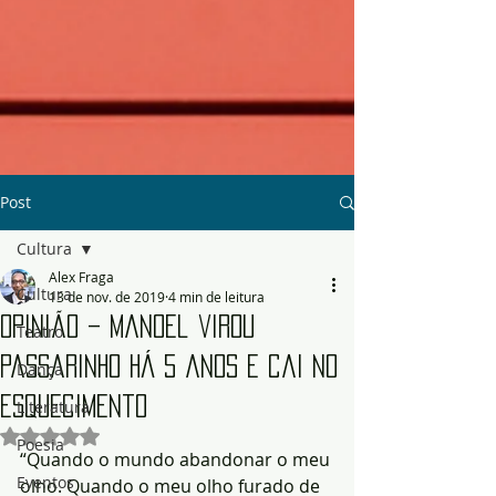
Post
Cultura
Alex Fraga
Cultura
13 de nov. de 2019
4 min de leitura
Opinião – Manoel virou
Teatro
passarinho há 5 anos e cai no
Dança
esquecimento
Literatura
Avaliado com NaN de 5 estrelas.
Poesia
“Quando o mundo abandonar o meu 
Eventos
olho. Quando o meu olho furado de 