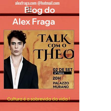
alexfraga.com @hotmail.com
Blog do
Alex Fraga
Cultura é a sobrevida da vida !