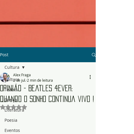
Post
Cultura
Alex Fraga
Cultura
2 de jul.
2 min de leitura
Opinião - Beatles 4Ever:
Teatro
quando o sonho continua vivo !
Dança
Avaliado com NaN de 5 estrelas.
Literatura
Poesia
Eventos