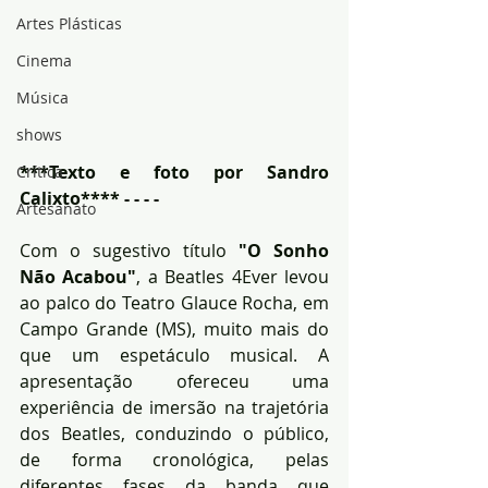
Artes Plásticas
Cinema
Música
shows
***Texto e foto por Sandro 
Crítica
Calixto**** - - - - 
Artesanato
Com o sugestivo título 
"O Sonho 
Não Acabou"
, a Beatles 4Ever levou 
ao palco do Teatro Glauce Rocha, em 
Campo Grande (MS), muito mais do 
que um espetáculo musical. A 
apresentação ofereceu uma 
experiência de imersão na trajetória 
dos Beatles, conduzindo o público, 
de forma cronológica, pelas 
diferentes fases da banda que 