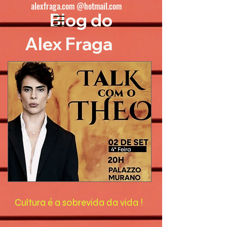
alexfraga.com @hotmail.com
Blog do
Alex Fraga
Cultura é a sobrevida da vida !