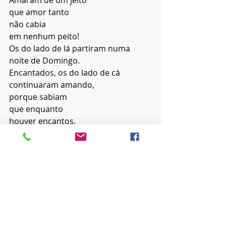
Amaram de um jeito
que amor tanto
não cabia
em nenhum peito!
Os do lado de lá partiram numa 
noite de Domingo.
Encantados, os do lado de cá
continuaram amando,
porque sabiam
que enquanto
houver encantos,
não haveria
prantos!
**********
Jamais haverá
pranto
enquanto houver
encanto!
<><><><><>