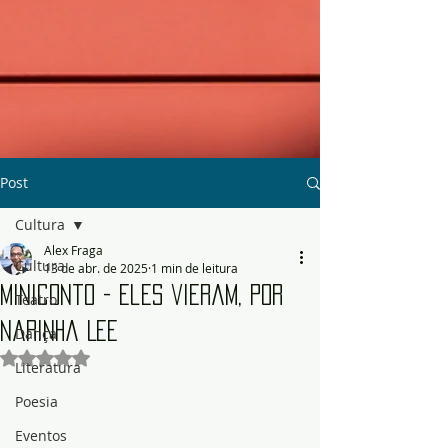
Post
Cultura
Alex Fraga
Cultura
13 de abr. de 2025
1 min de leitura
Miniconto - Eles vieram, por
Teatro
Narinha Lee
Dança
Avaliado com NaN de 5 estrelas.
Literatura
Poesia
Eventos