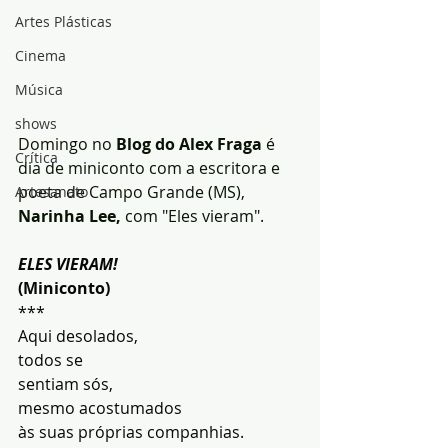
Artes Plásticas
Cinema
Música
shows
Domingo no 
Blog do Alex Fraga
 é 
Crítica
dia de miniconto com a escritora e 
poeta de Campo Grande (MS),
Artesanato
Narinha Lee,
 com "Eles vieram".
ELES VIERAM!
(Miniconto)
***
Aqui desolados,
todos se
sentiam sós,
mesmo acostumados
às suas próprias companhias.