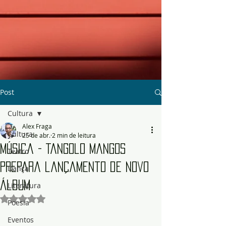
Post
Cultura
Alex Fraga
Cultura
25 de abr.
2 min de leitura
Música - Tangolo Mangos
Teatro
prepara lançamento de novo
Dança
álbum
Literatura
Avaliado com NaN de 5 estrelas.
Poesia
Eventos