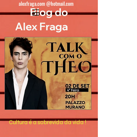
alexfraga.com @hotmail.com
Blog do
Alex Fraga
Cultura é a sobrevida da vida !