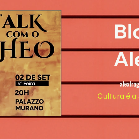
Bl
Al
alexfra
Cultura é a 