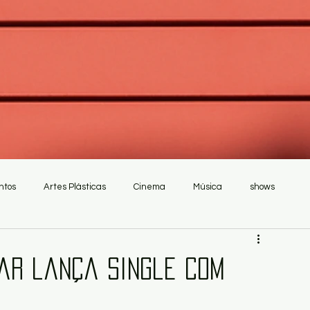
ntos
Artes Plásticas
Cinema
Música
shows
ar lança single com