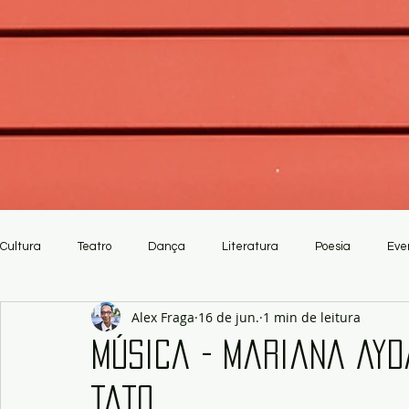
Cultura
Teatro
Dança
Literatura
Poesia
Eve
Alex Fraga
16 de jun.
1 min de leitura
Crítica
Artesanato
Música - Mariana Ayd
Tato