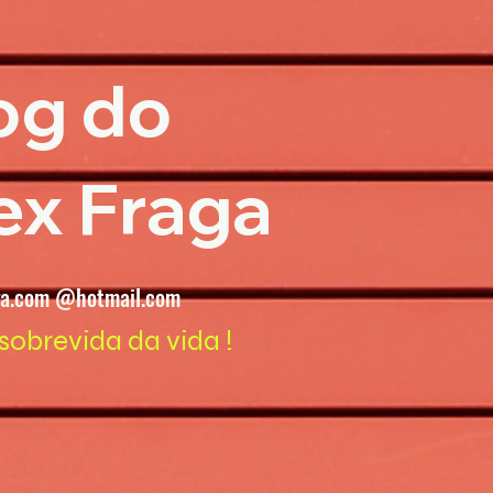
og do
ex Fraga
ga.com @hotmail.com
sobrevida da vida !