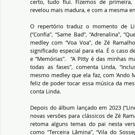
certo, tudo flui. Fizemos de primeira,
revelou
mais madura, e com a mesma ener
O repertório traduz o momento de Li
(“Confia”, “Same Bad”, “Adrenalina”, “
medley com “Voa Voa”, de Zé Ramalho)
significado especial para ela. É o caso d
e “Memórias”.  “A Pitty é das minhas ma
todas as fases”, comenta Linda, “Incl
mesmo medley que ela faz, com ‘Ando Me
feliz de poder tocar essa música da mes
conta Linda.
Depois do álbum lançado em 2023 (“Lind
novas versões para clássicos de Zé Rama
retoma alguns temas do pai nesta vers
como “Terceira Lâmina”, “Vila do Sosseg