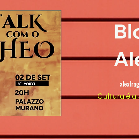
Bl
Al
alexfra
Cultura é a 