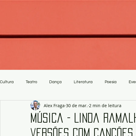
Cultura
Teatro
Dança
Literatura
Poesia
Eve
Alex Fraga
30 de mar.
2 min de leitura
Crítica
Artesanato
Música - Linda Ramal
versões com canções 