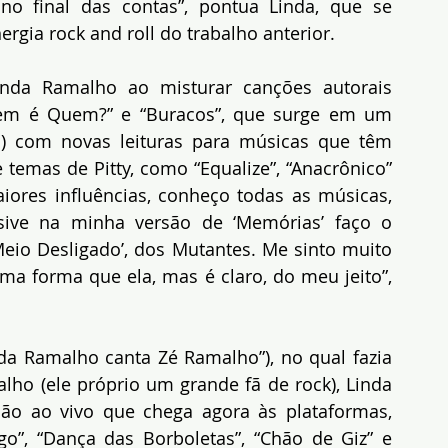
 no final das contas”, pontua Linda, que
se 
gia rock and roll do trabalho anterior.
nda Ramalho ao misturar canções autorais 
Quem é Quem?” e “Buracos”, que surge em um 
 com novas leituras para músicas que têm 
e temas de Pitty, como “Equalize”, “Anacrônico” 
iores influências, conheço todas as músicas, 
usive na minha versão de ‘Memórias’ faço o 
io Desligado’, dos Mutantes. Me sinto muito 
ma forma que ela, mas é claro, do meu jeito”, 
a Ramalho canta Zé Ramalho”), no qual fazia 
lho (ele próprio um grande fã de rock), Linda 
ão ao vivo que chega agora às plataformas, 
o”, “Dança das Borboletas”, “Chão de Giz” e 