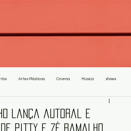
ntos
Artes Plásticas
Cinema
Música
shows
ho lança autoral e
de Pitty e Zé Ramalho