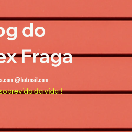
og do
ex Fraga
ga.com @hotmail.com
sobrevida da vida !