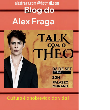
alexfraga.com @hotmail.com
Blog do
Alex Fraga
Cultura é a sobrevida da vida !