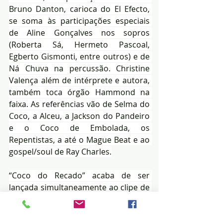
Bruno Danton, carioca do El Efecto, 
se soma às participações especiais 
de Aline Gonçalves nos sopros 
(Roberta Sá, Hermeto Pascoal, 
Egberto Gismonti, entre outros) e de 
Ná Chuva na percussão. Christine 
Valença além de intérprete e autora, 
também toca órgão Hammond na 
faixa. As referências vão de Selma do 
Coco, a Alceu, a Jackson do Pandeiro 
e o Coco de Embolada, os 
Repentistas, a até o Mague Beat e ao 
gospel/soul de Ray Charles.
“Coco do Recado” acaba de ser 
lançada simultaneamente ao clipe de 
16mm dirigido pela Espelho Lunar 
(Clara Campos e Bianca Bomfim), da 