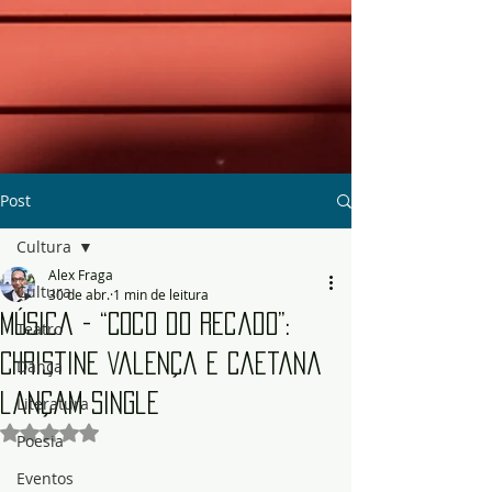
Post
Cultura
Alex Fraga
Cultura
30 de abr.
1 min de leitura
Música - “Coco do Recado”:
Teatro
Christine Valença e Caetana
Dança
lançam single
Literatura
Avaliado com NaN de 5 estrelas.
Poesia
Eventos