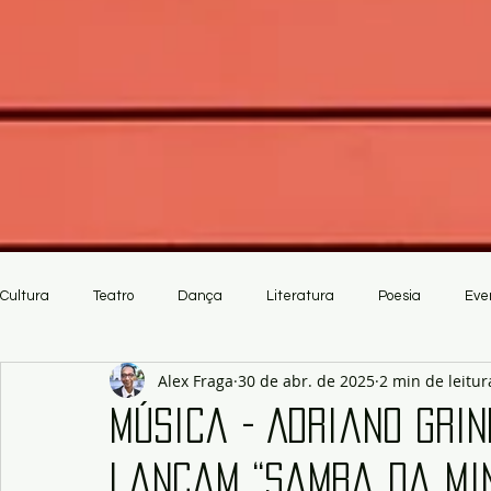
Cultura
Teatro
Dança
Literatura
Poesia
Eve
Alex Fraga
30 de abr. de 2025
2 min de leitur
Crítica
Artesanato
Música - Adriano Gri
lançam “Samba da Mi