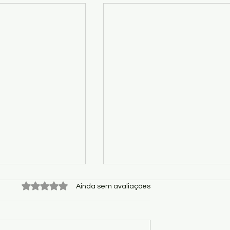
Avaliado com 0 de 5 estrelas.
Ainda sem avaliações