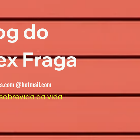
og do
ex Fraga
ga.com @hotmail.com
sobrevida da vida !