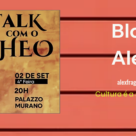
Bl
Al
alexfra
Cultura é a 