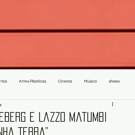
ntos
Artes Plásticas
Cinema
Música
shows
a
neberg e Lazzo Matumbi
nha Terra”