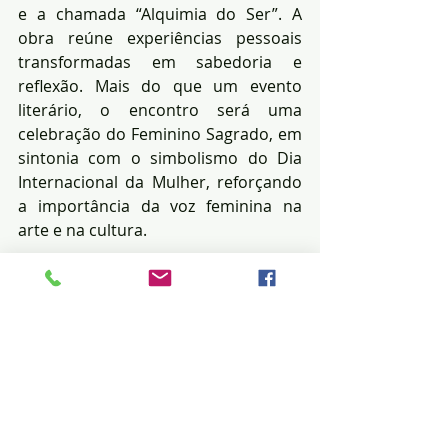
e a chamada “Alquimia do Ser”. A 
obra reúne experiências pessoais 
transformadas em sabedoria e 
reflexão. Mais do que um evento 
literário, o encontro será uma 
celebração do Feminino Sagrado, em 
sintonia com o simbolismo do Dia 
Internacional da Mulher, reforçando 
a importância da voz feminina na 
arte e na cultura.
Serviço
Evento:
 Lançamento do livro 
“Reflexões”
Autora:
 Miriam Id Souza
Data:
 08 de março (domingo)
Horário:
 Lançamento às 12h |
Feira das 9h às 14h