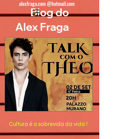
alexfraga.com @hotmail.com
Blog do
Alex Fraga
Cultura é a sobrevida da vida !