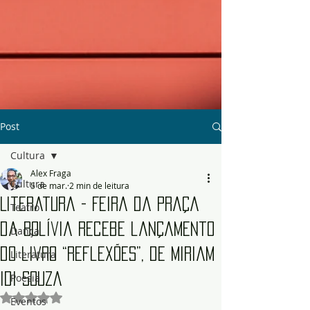
Post
Cultura
Alex Fraga
Cultura
5 de mar.
2 min de leitura
Literatura - Feira da Praça
Teatro
da Bolívia recebe lançamento
Dança
do livro “Reflexões”, de Miriam
Literatura
Idi Souza
Poesia
Avaliado com NaN de 5 estrelas.
Eventos