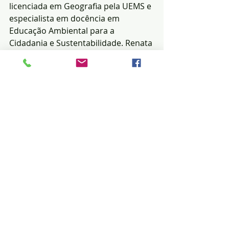
licenciada em Geografia pela UEMS e 
especialista em docência em 
Educação Ambiental para a 
Cidadania e Sustentabilidade. Renata 
Angelozi também é campo-
grandense e graduada e Artes 
Visuais e pós-graduada em Gestão 
Escolar e Educação Inclusiva. 
Atualmente é professora de Arte na 
Rede Municipal de Ensino em Campo 
Grande.
Literatura
Eventos