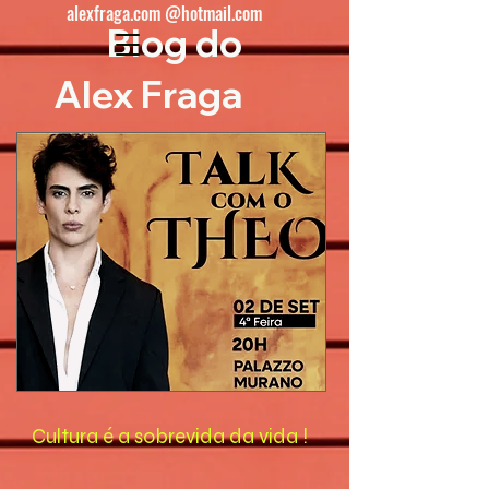
alexfraga.com @hotmail.com
Blog do
Alex Fraga
Cultura é a sobrevida da vida !