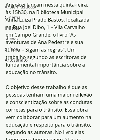
Angelozi lançam nesta quinta-feira, 
Artes Plásticas
às 15h30, na Biblioteca Municipal 
Cinema
Anna Luiza Prado Bastos, localizada 
na Rua Joel Dibo, 1 – Vila Carvalho 
Música
em Campo Grande, o livro “As 
shows
aventuras de Ana Pedestre e sua 
Crítica
turma – Sigam as regras”. Um 
trabalho segundo as escritoras de 
Artesanato
fundamental importância sobre a 
educação no trânsito.
O objetivo desse trabalho é que as 
pessoas tenham uma maior reflexão 
e conscientização sobre as condutas 
corretas para o trânsito. Essa obra 
vem colaborar para um aumento na 
educação e respeito para o trânsito, 
segundo as autoras. No livro elas 
fazem uma homenagem à Laura 