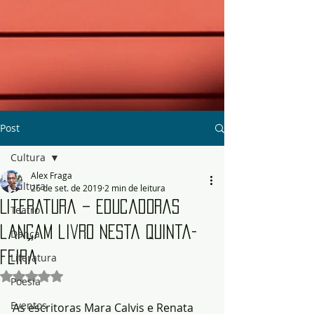
Post
Cultura
Alex Fraga
Cultura
26 de set. de 2019
2 min de leitura
Literatura – Educadoras
Teatro
lançam livro nesta quinta-
Dança
feira
Literatura
Avaliado com NaN de 5 estrelas.
Poesia
Eventos
As escritoras Mara Calvis e Renata 