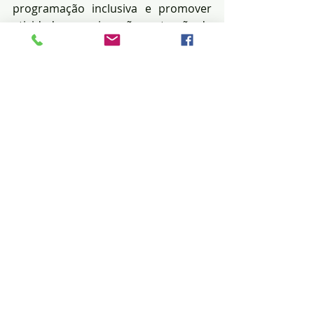
programação inclusiva e promover 
atividades que visam ã construção de 
saberes em parceria com as 
comunidades", salientou.
Posts recentes
Ver tudo