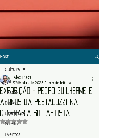
Post
Cultura
Alex Fraga
Cultura
7 de abr. de 2025
2 min de leitura
Exposição - Pedro Guilherme e
Teatro
alunos da Pestalozzi na
Dança
Confraria Sociartista
Literatura
Avaliado com NaN de 5 estrelas.
Poesia
Eventos