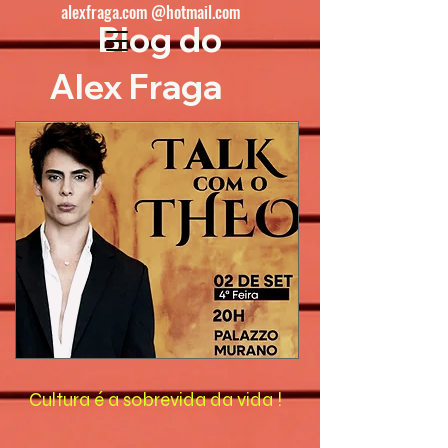
alexfraga.com @hotmail.com
Blog do
Alex Fraga
Cultura é a sobrevida da vida !