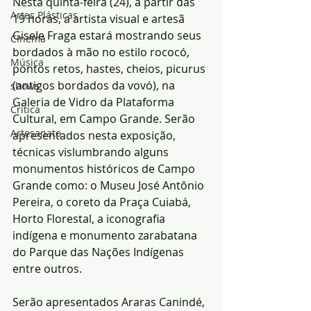
Nesta quinta-feira (24), a partir das 
Artes Plásticas
19 horas, a artista visual e artesã 
Gisele Fraga estará mostrando seus 
Cinema
bordados à mão no estilo rococó, 
Música
pontos retos, hastes, cheios, picurus 
(antigos bordados da vovó), na 
shows
Galeria de Vidro da Plataforma 
Crítica
Cultural, em Campo Grande. Serão 
Artesanato
apresentados nesta exposição,  
técnicas vislumbrando alguns 
monumentos históricos de Campo 
Grande como: o Museu José Antônio 
Pereira, o coreto da Praça Cuiabá, 
Horto Florestal, a iconografia 
indígena e monumento zarabatana 
do Parque das Nações Indígenas 
entre outros.
Serão apresentados Araras Canindé, 