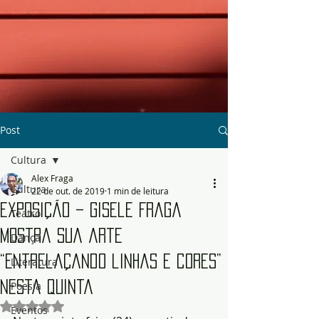
Post
Cultura
Alex Fraga
Cultura
22 de out. de 2019
1 min de leitura
Exposição – Gisele Fraga
Teatro
mostra sua arte
Dança
“Entrelaçando linhas e cores”
Literatura
nesta quinta
Poesia
Avaliado com NaN de 5 estrelas.
Eventos