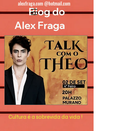
alexfraga.com @hotmail.com
Blog do
Alex Fraga
Cultura é a sobrevida da vida !