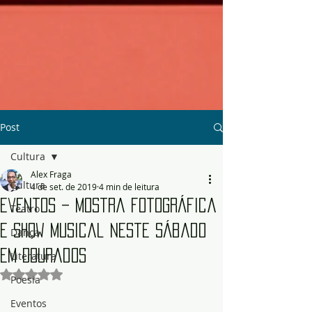
Post
Cultura
Alex Fraga
Cultura
4 de set. de 2019
4 min de leitura
Eventos – Mostra fotográfica
Teatro
e show musical neste sábado
Dança
em Dourados
Literatura
Avaliado com NaN de 5 estrelas.
Poesia
Eventos