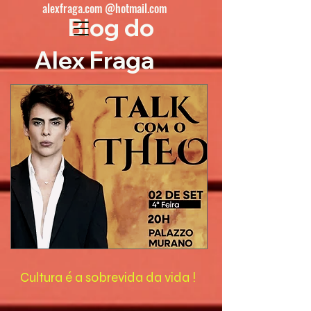
alexfraga.com @hotmail.com
Blog do
Alex Fraga
Cultura é a sobrevida da vida !