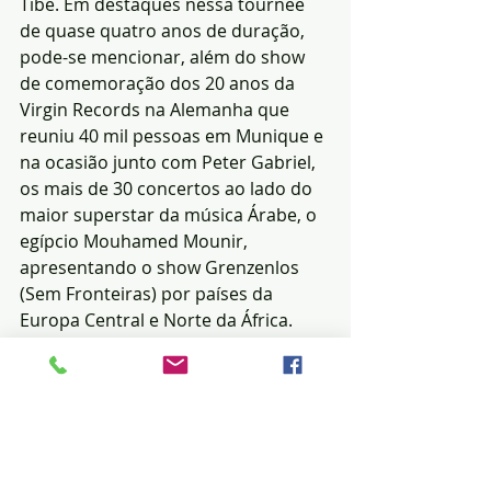
Tibe. Em destaques nessa tournee 
de quase quatro anos de duração, 
pode-se mencionar, além do show 
de comemoração dos 20 anos da 
Virgin Records na Alemanha que 
reuniu 40 mil pessoas em Munique e 
na ocasião junto com Peter Gabriel, 
os mais de 30 concertos ao lado do 
maior superstar da música Árabe, o 
egípcio Mouhamed Mounir, 
apresentando o show Grenzenlos 
(Sem Fronteiras) por países da 
Europa Central e Norte da África. 
Esse show foi um dos mais 
aclamados pela mídia alemã na 
primeira metade dos anos 2000. Na 
ocasião, a cidade de Assiut no sul do 
Egito, que não recebia uma 
manifestação cultural há mais de 20 