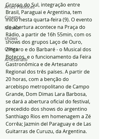
Grosso do Sul, integração entre 
Artes Plásticas
Brasil, Paraguai e Argentina, tem 
Cinema
início nesta quarta-feira (9). O evento 
de abertura acontece na Praça do 
Música
Rádio, a partir de 16h 55min, com os 
shows
shows dos grupos Laço de Ouro, 
Crítica
Zíngaro e do Barbaré - o Musical dos 
Botecos, e o funcionamento da Feira 
Artesanato
Gastronômica e de Artesanato 
Regional dos três países. A partir de 
20 horas, com a benção do 
arcebispo metropolitano de Campo 
Grande, Dom Dimas Lara Barbosa, 
se dará a abertura oficial do festival, 
precedido dos shows do argentino 
Santhiago Rios em homenagem a Zé 
Corrêa; Jazmin del Paraguay e de Las 
Guitarras de Curuzu, da Argentina.