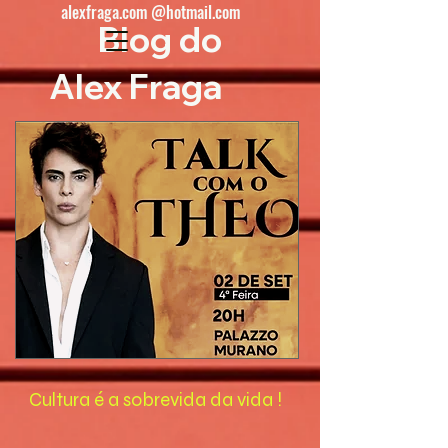
alexfraga.com @hotmail.com
Blog do
Alex Fraga
Cultura é a sobrevida da vida !