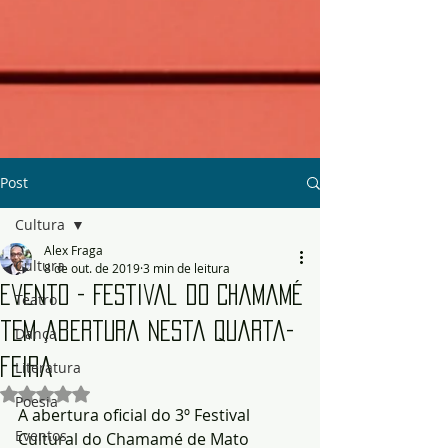
Post
Cultura
Alex Fraga
Cultura
8 de out. de 2019
3 min de leitura
Evento - Festival do Chamamé
Teatro
tem abertura nesta quarta-
Dança
feira
Literatura
Avaliado com NaN de 5 estrelas.
Poesia
A abertura oficial do 3º Festival 
Eventos
Cultural do Chamamé de Mato 