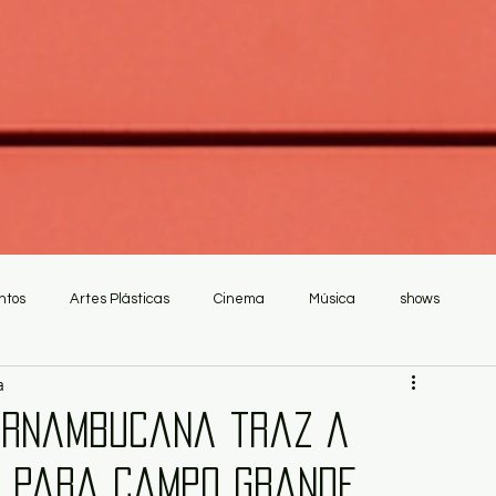
ntos
Artes Plásticas
Cinema
Música
shows
a
pernambucana traz a
e para Campo Grande