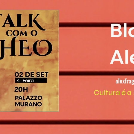
Bl
Al
alexfra
Cultura é a 