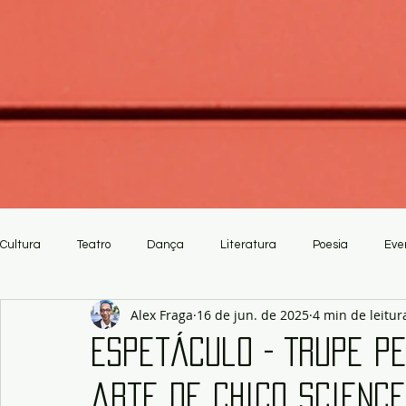
Cultura
Teatro
Dança
Literatura
Poesia
Eve
Alex Fraga
16 de jun. de 2025
4 min de leitur
Crítica
Artesanato
Espetáculo - Trupe 
arte de Chico Scienc