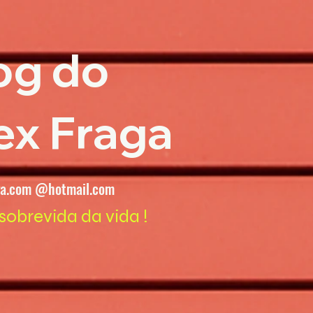
og do
ex Fraga
ga.com @hotmail.com
sobrevida da vida !