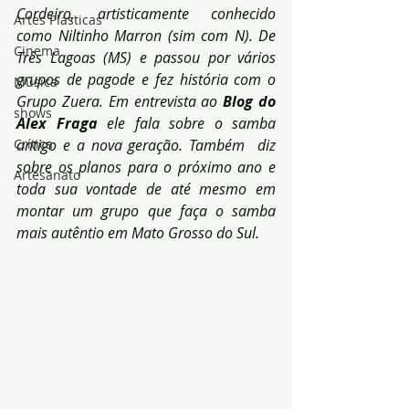
Cordeiro, artisticamente conhecido 
Artes Plásticas
como Niltinho Marron (sim com N). De 
Cinema
Três Lagoas (MS) e passou por vários 
grupos de pagode e fez história com o 
Música
Grupo Zuera. Em entrevista ao 
Blog do 
shows
Alex Fraga
 ele fala sobre o samba 
Crítica
antigo e a nova geração. Também  diz 
sobre os planos para o próximo ano e 
Artesanato
toda sua vontade de até mesmo em 
montar um grupo que faça o samba 
mais autêntio em Mato Grosso do Sul.