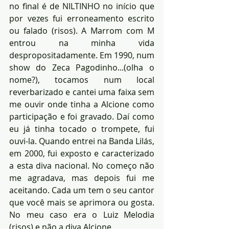
no final é de NILTINHO no início que 
por vezes fui erroneamento escrito 
ou falado (risos). A Marrom com M 
entrou na minha vida 
despropositadamente. Em 1990, num 
show do Zeca Pagodinho...(olha o 
nome?), tocamos num local 
reverbarizado e cantei uma faixa sem 
me ouvir onde tinha a Alcione como 
participação e foi gravado. Daí como 
eu já tinha tocado o trompete, fui 
ouvi-la. Quando entrei na Banda Lilás, 
em 2000, fui exposto e caracterizado 
a esta diva nacional. No começo não 
me agradava, mas depois fui me 
aceitando. Cada um tem o seu cantor 
que você mais se aprimora ou gosta. 
No meu caso era o Luiz Melodia 
(risos) e não a diva Alcione.