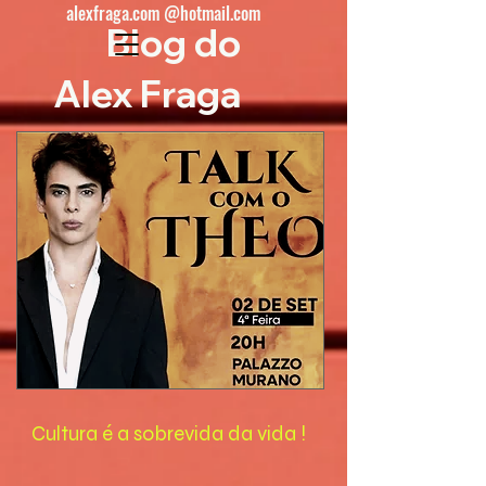
alexfraga.com @hotmail.com
Blog do
Alex Fraga
Cultura é a sobrevida da vida !