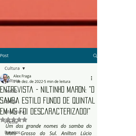
Post
Cultura
Alex Fraga
Cultura
7 de dez. de 2022
5 min de leitura
Entrevista - Niltinho Maron: "O
Teatro
samba estilo fundo de quintal
Dança
em MS foi descaracterizado!"
Literatura
Avaliado com NaN de 5 estrelas.
Poesia
Um dos grande nomes do samba do 
Eventos
Mato Grosso do Sul. Anilton Lúcio 