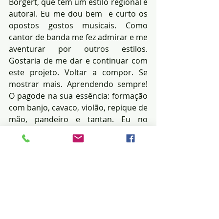
Borgert, que tem um estilo regional e 
autoral. Eu me dou bem  e curto os 
opostos gostos musicais. Como 
cantor de banda me fez admirar e me 
aventurar por outros estilos. 
Gostaria de me dar e continuar com 
este projeto. Voltar a compor. Se 
mostrar mais. Aprendendo sempre! 
O pagode na sua essência: formação 
com banjo, cavaco, violão, repique de 
mão, pandeiro e tantan. Eu no 
repique de mão como o grande e 
saudoso Mestre Ubirany (Fundo de 
Quintal). Depois dos 40 aprendi 
violão e cavaquinho. Faço solo. 
Aprendendo a desafiar-me todos os 
dias. Há, tem um grupo de Três 
Lagoas que curto bastante. Nesse 
pagode moderno atual: Karaca 