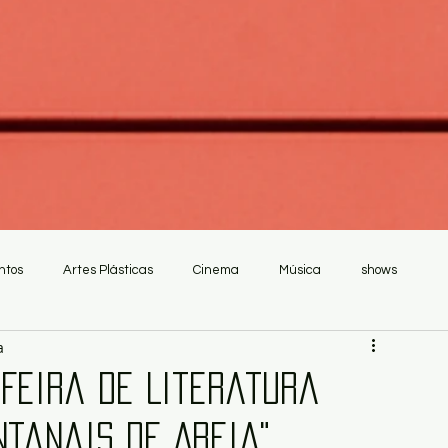
ntos
Artes Plásticas
Cinema
Música
shows
a
 Feira de Literatura
ntanais de Areia"