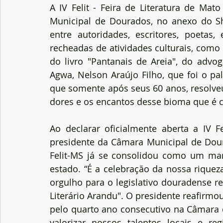
A IV Felit - Feira de Literatura de Mat
Municipal de Dourados, no anexo do Sh
entre autoridades, escritores, poetas,
recheadas de atividades culturais, como
do livro "Pantanais de Areia", do advoga
Agwa, Nelson Araújo Filho, que foi o pal
que somente após seus 60 anos, resolveu
dores e os encantos desse bioma que é
Ao declarar oficialmente aberta a IV F
presidente da Câmara Municipal de Dour
Felit-MS já se consolidou como um marc
estado. “É a celebração da nossa riqueza
orgulho para o legislativo douradense re
Literário Arandu". O presidente reafirmou
pelo quarto ano consecutivo na Câmara 
valorizar nossos talentos locais e re