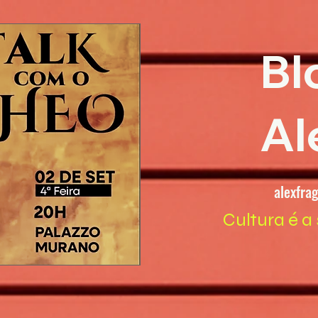
Bl
Al
alexfra
Cultura é a 