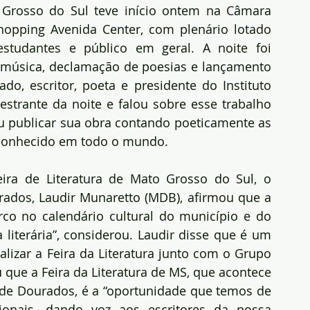
o Grosso do Sul teve início ontem na Câmara 
opping Avenida Center, com plenário lotado 
 estudantes e público em geral. A noite foi 
 música, declamação de poesias e lançamento 
do, escritor, poeta e presidente do Instituto 
estrante da noite e falou sobre esse trabalho 
 publicar sua obra contando poeticamente as 
 conhecido em todo o mundo.
eira de Literatura de Mato Grosso do Sul, o 
ados, Laudir Munaretto (MDB), afirmou que a 
o no calendário cultural do município e do 
 literária”, considerou. Laudir disse que é um 
alizar a Feira da Literatura junto com o Grupo 
 que a Feira da Literatura de MS, que acontece 
de Dourados, é a “oportunidade que temos de 
gionais, dando voz aos escritores da nossa 