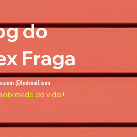
og do
ex Fraga
ga.com @hotmail.com
sobrevida da vida !