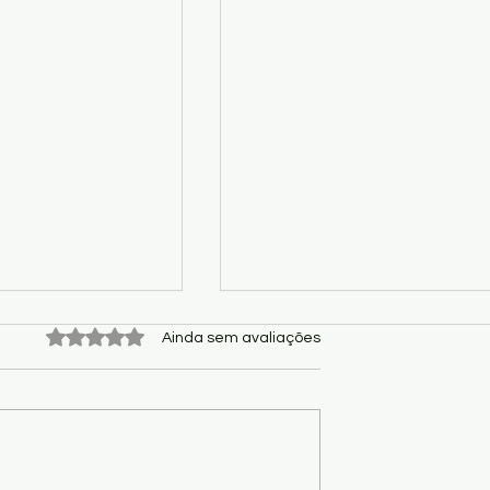
Avaliado com 0 de 5 estrelas.
Ainda sem avaliações