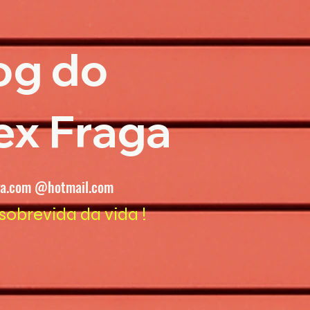
og do
ex Fraga
ga.com @hotmail.com
sobrevida da vida !