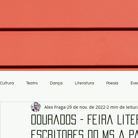
Cultura
Teatro
Dança
Literatura
Poesia
Eve
Alex Fraga
29 de nov. de 2022
2 min de leitur
Crítica
Artesanato
Dourados - Feira Lit
escritores do MS a p