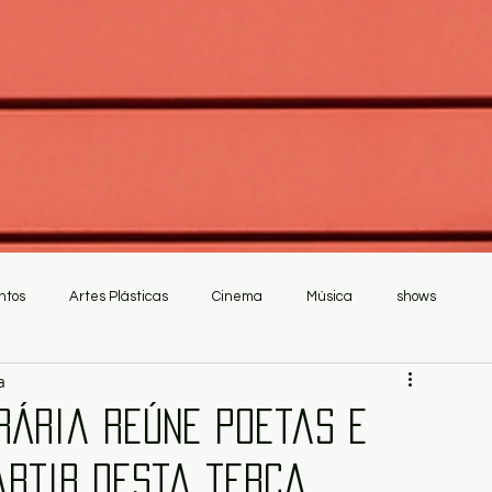
ntos
Artes Plásticas
Cinema
Música
shows
a
erária reúne poetas e
artir desta terça