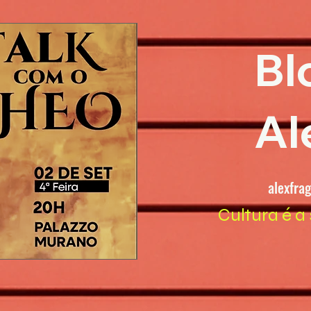
Bl
Al
alexfra
Cultura é a 