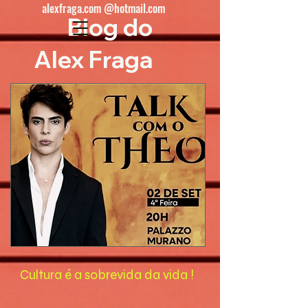
alexfraga.com @hotmail.com
Blog do
Alex Fraga
Cultura é a sobrevida da vida !