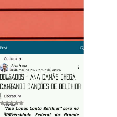
Post
Cultura
Alex Fraga
Cultura
4 de mai. de 2022
2 min de leitura
Dourados - Ana Canãs chega
Teatro
cantando canções de Belchior
Dança
!
Literatura
Avaliado com NaN de 5 estrelas.
Poesia
"Ana Cañas Canta Belchior" será na 
Eventos
Universidade Federal da Grande 