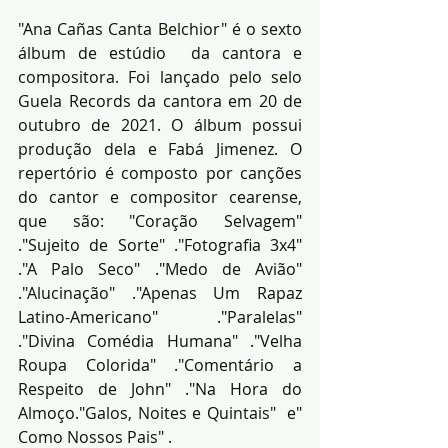
"Ana Cañas Canta Belchior" é o sexto 
álbum de estúdio  da cantora e 
compositora. Foi lançado pelo selo 
Guela Records da cantora em 20 de 
outubro de 2021. O álbum possui 
produção dela e Fabá Jimenez. O 
repertório é composto por canções 
do cantor e compositor cearense, 
que são: "Coração Selvagem" 
."Sujeito de Sorte" ."Fotografia 3x4"  
."A Palo Seco" ."Medo de Avião" 
."Alucinação" ."Apenas Um Rapaz 
Latino-Americano" ."Paralelas" 
."Divina Comédia Humana" ."Velha 
Roupa Colorida" ."Comentário a 
Respeito de John" ."Na Hora do 
Almoço."Galos, Noites e Quintais"  e" 
Como Nossos Pais" . 