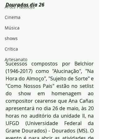
Dourados dia 26
Artes Plásticas
Cinema
Música
shows
Crítica
Artesanato
Sucessos compostos por Belchior 
(1946-2017) como "Alucinação", "Na 
Hora do Almoço", "Sujeito de Sorte" e 
"Como Nossos Pais" estão no setlist 
do show em homenagem ao 
compositor cearense que Ana Cañas 
apresentará no dia 26 de maio, às 20 
horas no auditório da unidade II, na 
UFGD (Universidade Federal da 
Grane Dourados) - Dourados (MS). O 
evento é para abrir as atividades de 