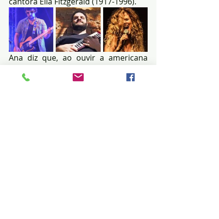
cantora Ella Fitzgerald (1917-1996). 
Ana diz que, ao ouvir a americana 
cantar, ficou profundamente tocada 
e que sentiu que aquele era uma 
espécie de ‘momento-colisão’: “Tudo 
se esclareceu no meu coração, na 
minha alma. Eu sabia que tinha 
encontrado meu caminho através do 
profundo amor que senti pela beleza 
e transcendência do canto de Ella.” 
Depois disso, não teve volta: Ana 
começou a cantar jazz na noite 
paulistana. No mercado fonográfico 
desde 2007, foram lançados cinco 
discos de estúdio – sendo que o 