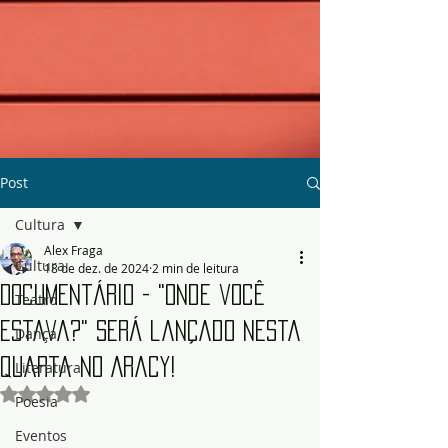
Post
Cultura
Alex Fraga
Cultura
18 de dez. de 2024
2 min de leitura
Documentário - "Onde você
Teatro
estava?" será lançado nesta
Dança
quarta no Aracy!
Literatura
Avaliado com NaN de 5 estrelas.
Poesia
Eventos