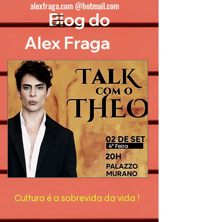
alexfraga.com @hotmail.com
Blog do
Alex Fraga
Cultura é a sobrevida da vida !