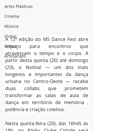
Artes Plásticas
Cinema
Música
shows
A 12ª edição do MS Dance Fest abre 
espaço para encontros que 
Crítica
atravessam o tempo e o corpo. A 
Artesanato
partir desta quinta (20) até domingo 
(23), o festival — um dos mais 
longevos e importantes da dança 
urbana no Centro-Oeste — recebe 
duas collabs que prometem 
transformar as salas de aula de 
dança em território de memória , 
potência e criação coletiva.
Nesta quinta-feira (20), das 16h45 às 
18h, no Rádio Clube Cidade será 