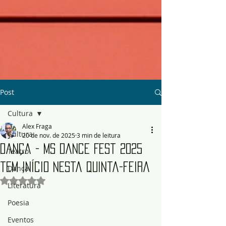
Post
Cultura
Alex Fraga
Cultura
20 de nov. de 2025
3 min de leitura
Dança - MS Dance Fest 2025
Teatro
tem início nesta quinta-feira
Dança
Avaliado com NaN de 5 estrelas.
Literatura
Poesia
Eventos