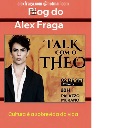
alexfraga.com @hotmail.com
Blog do
Alex Fraga
Cultura é a sobrevida da vida !