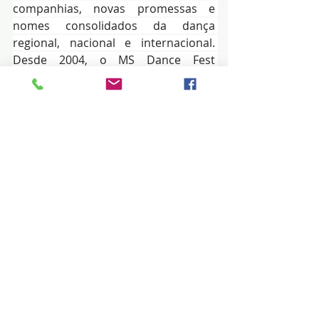
companhias, novas promessas e 
nomes consolidados da dança 
regional, nacional e internacional. 
Desde 2004, o MS Dance Fest 
fomenta a formação artística e 
fortalece a cultura urbana em Mato 
Grosso do Sul.
O MSDF conta com financiamento da 
PNAB - Política Nacional Aldir Blanc 
de Fomento à Cultura, via MinC - 
Ministério da Cultura e Governo 
Federal, por meio de edital da 
Fundação de Cultura de Mato Grosso 
do Sul (FCMS), Setesc e Governo do 
Estado. Informações e a 
programação completa pelo 
Instagram: 
@espacofnk
.