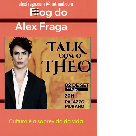
alexfraga.com @hotmail.com
Blog do
Alex Fraga
Cultura é a sobrevida da vida !