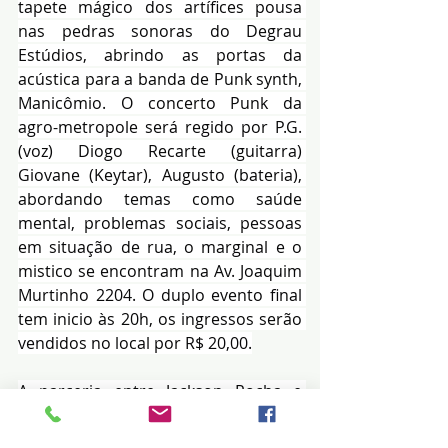
tapete mágico dos artífices pousa 
nas pedras sonoras do Degrau 
Estúdios, abrindo as portas da 
acústica para a banda de Punk synth, 
Manicômio. O concerto Punk da 
agro-metropole será regido por P.G. 
(voz) Diogo Recarte (guitarra) 
Giovane (Keytar), Augusto (bateria), 
abordando temas como saúde 
mental, problemas sociais, pessoas 
em situação de rua, o marginal e o 
mistico se encontram na Av. Joaquim 
Murtinho 2204. O duplo evento final 
tem inicio às 20h, os ingressos serão 
vendidos no local por R$ 20,00.
A parceria entre Jackson Rocha e 
Jorge Aluvaiá se dá para além do 
eventismo Artístico, juntos Rocha e 