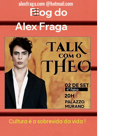
alexfraga.com @hotmail.com
Blog do
Alex Fraga
Cultura é a sobrevida da vida !