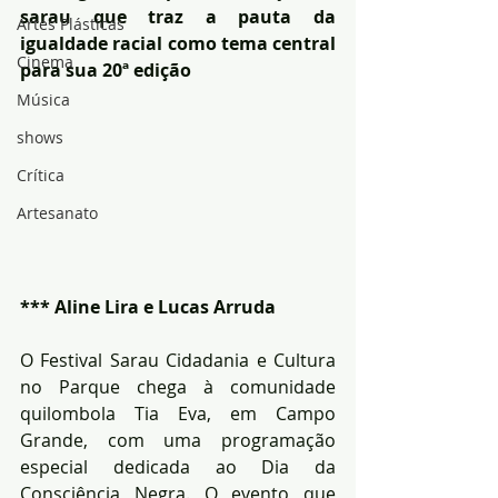
sarau que traz a pauta da 
Artes Plásticas
igualdade racial como tema central 
Cinema
para sua 20ª edição
Música
shows
Crítica
Artesanato
*** Aline Lira e Lucas Arruda
O Festival Sarau Cidadania e Cultura 
no Parque chega à comunidade 
quilombola Tia Eva, em Campo 
Grande, com uma programação 
especial dedicada ao Dia da 
Consciência Negra. O evento que 