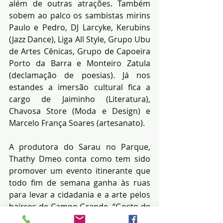
além de outras atrações. Também 
sobem ao palco os sambistas mirins 
Paulo e Pedro, DJ Larcyke, Kerubins 
(Jazz Dance), Liga All Style, Grupo Ubu 
de Artes Cênicas, Grupo de Capoeira 
Porto da Barra e Monteiro Zatula 
(declamação de poesias). Já nos 
estandes a imersão cultural fica a 
cargo de Jaiminho (Literatura), 
Chavosa Store (Moda e Design) e 
Marcelo França Soares (artesanato).
A produtora do Sarau no Parque, 
Thathy Dmeo conta como tem sido 
promover um evento itinerante que 
todo fim de semana ganha às ruas 
para levar a cidadania e a arte pelos 
bairros de Campo Grande. “Gosto de 
dizer que o sarau é uma alquimia 