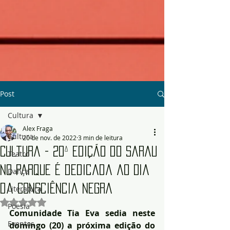
Post
Cultura
Alex Fraga
Cultura
20 de nov. de 2022
3 min de leitura
Cultura - 20ª edição do Sarau
Teatro
no Parque é dedicada ao Dia
Dança
da Consciência Negra
Literatura
Avaliado com NaN de 5 estrelas.
Poesia
Comunidade Tia Eva sedia neste 
Eventos
domingo (20) a próxima edição do 