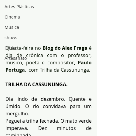
Artes Plásticas
Cinema
Música
shows
Quarta-feira no 
Blog do Alex Fraga
 é 
Crítica
dia de crônica com o professor, 
Artesanato
músico, poeta e compositor, 
Paulo 
Portuga
,  com Trilha da Cassununga,
TRILHA DA CASSUNUNGA.
Dia lindo de dezembro. Quente e 
úmido. O rio convidava para um 
mergulho.
Peguei a trilha fechada. O mato verde 
imperava. Dez minutos de 
caminhada.