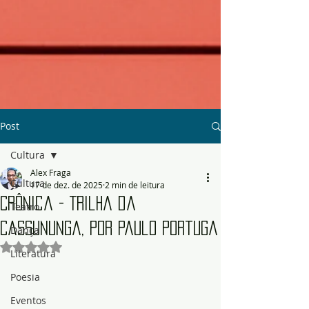
Post
Cultura
Alex Fraga
Cultura
17 de dez. de 2025
2 min de leitura
Crônica - Trilha da
Teatro
Cassununga, por Paulo Portuga
Dança
Avaliado com NaN de 5 estrelas.
Literatura
Poesia
Eventos