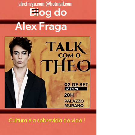
alexfraga.com @hotmail.com
Blog do
Alex Fraga
Cultura é a sobrevida da vida !